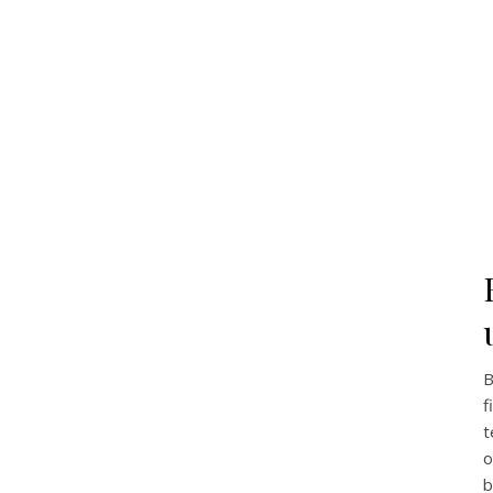
B
f
t
o
b