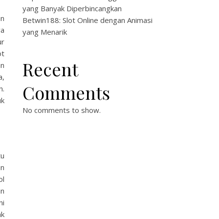
yang Banyak Diperbincangkan
an
Betwin188: Slot Online dengan Animasi
ra
yang Menarik
ur
ot
Recent
an
a,
Comments
n.
uk
No comments to show.
tu
an
ol
an
ni
ak