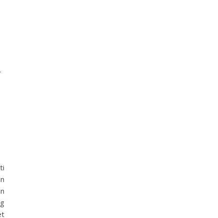
.
ti
an
an
ng
et