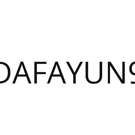
DAFAYUN