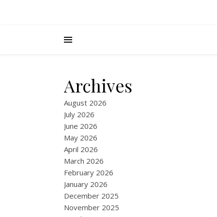
Archives
August 2026
July 2026
June 2026
May 2026
April 2026
March 2026
February 2026
January 2026
December 2025
November 2025