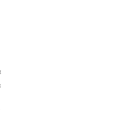
g
g
g