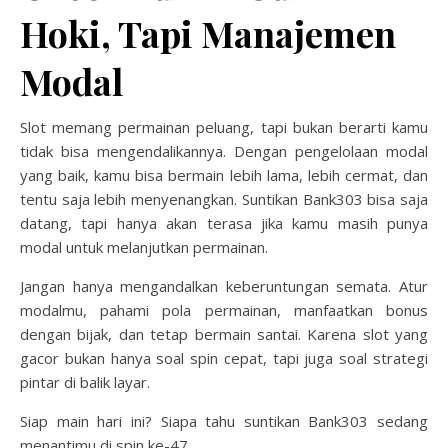
Hoki, Tapi Manajemen
Modal
Slot memang permainan peluang, tapi bukan berarti kamu
tidak bisa mengendalikannya. Dengan pengelolaan modal
yang baik, kamu bisa bermain lebih lama, lebih cermat, dan
tentu saja lebih menyenangkan. Suntikan Bank303 bisa saja
datang, tapi hanya akan terasa jika kamu masih punya
modal untuk melanjutkan permainan.
Jangan hanya mengandalkan keberuntungan semata. Atur
modalmu, pahami pola permainan, manfaatkan bonus
dengan bijak, dan tetap bermain santai. Karena slot yang
gacor bukan hanya soal spin cepat, tapi juga soal strategi
pintar di balik layar.
Siap main hari ini? Siapa tahu suntikan Bank303 sedang
menantimu di spin ke-47.