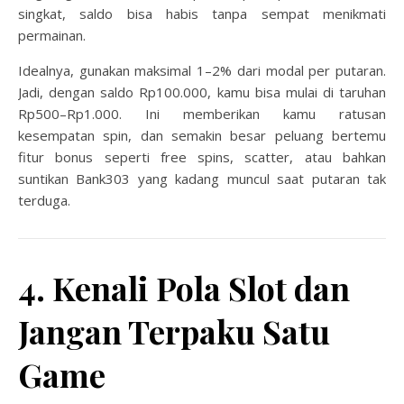
singkat, saldo bisa habis tanpa sempat menikmati
permainan.
Idealnya, gunakan maksimal 1–2% dari modal per putaran.
Jadi, dengan saldo Rp100.000, kamu bisa mulai di taruhan
Rp500–Rp1.000. Ini memberikan kamu ratusan
kesempatan spin, dan semakin besar peluang bertemu
fitur bonus seperti free spins, scatter, atau bahkan
suntikan Bank303 yang kadang muncul saat putaran tak
terduga.
4. Kenali Pola Slot dan
Jangan Terpaku Satu
Game