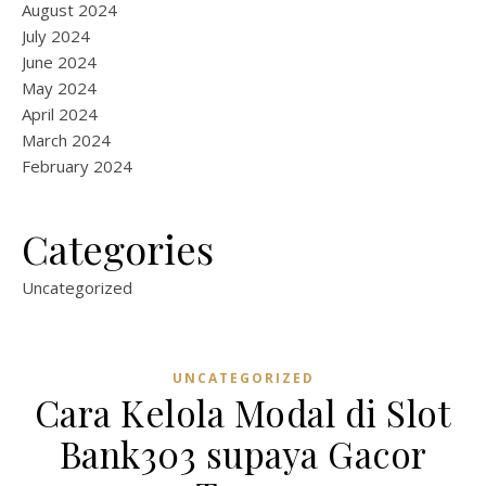
August 2024
July 2024
June 2024
May 2024
April 2024
March 2024
February 2024
Categories
Uncategorized
UNCATEGORIZED
Cara Kelola Modal di Slot
Bank303 supaya Gacor