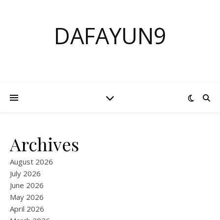
DAFAYUN9
Archives
August 2026
July 2026
June 2026
May 2026
April 2026