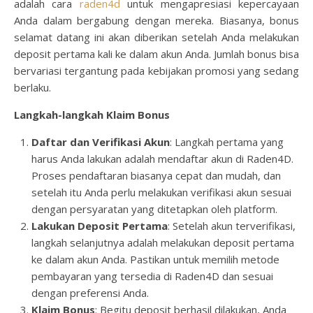
adalah cara
raden4d
untuk mengapresiasi kepercayaan
Anda dalam bergabung dengan mereka. Biasanya, bonus
selamat datang ini akan diberikan setelah Anda melakukan
deposit pertama kali ke dalam akun Anda. Jumlah bonus bisa
bervariasi tergantung pada kebijakan promosi yang sedang
berlaku.
Langkah-langkah Klaim Bonus
Daftar dan Verifikasi Akun
: Langkah pertama yang
harus Anda lakukan adalah mendaftar akun di Raden4D.
Proses pendaftaran biasanya cepat dan mudah, dan
setelah itu Anda perlu melakukan verifikasi akun sesuai
dengan persyaratan yang ditetapkan oleh platform.
Lakukan Deposit Pertama
: Setelah akun terverifikasi,
langkah selanjutnya adalah melakukan deposit pertama
ke dalam akun Anda. Pastikan untuk memilih metode
pembayaran yang tersedia di Raden4D dan sesuai
dengan preferensi Anda.
Klaim Bonus
: Begitu deposit berhasil dilakukan, Anda