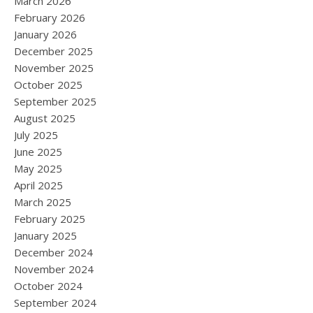
March 2026
February 2026
January 2026
December 2025
November 2025
October 2025
September 2025
August 2025
July 2025
June 2025
May 2025
April 2025
March 2025
February 2025
January 2025
December 2024
November 2024
October 2024
September 2024