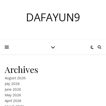
DAFAYUN9
Archives
August 2026
July 2026
June 2026
May 2026
April 2026