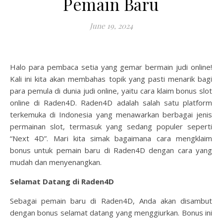
Pemain Baru
June 19, 2024
Halo para pembaca setia yang gemar bermain judi online!
Kali ini kita akan membahas topik yang pasti menarik bagi
para pemula di dunia judi online, yaitu cara klaim bonus slot
online di Raden4D. Raden4D adalah salah satu platform
terkemuka di Indonesia yang menawarkan berbagai jenis
permainan slot, termasuk yang sedang populer seperti
“Next 4D”. Mari kita simak bagaimana cara mengklaim
bonus untuk pemain baru di Raden4D dengan cara yang
mudah dan menyenangkan.
Selamat Datang di Raden4D
Sebagai pemain baru di Raden4D, Anda akan disambut
dengan bonus selamat datang yang menggiurkan. Bonus ini