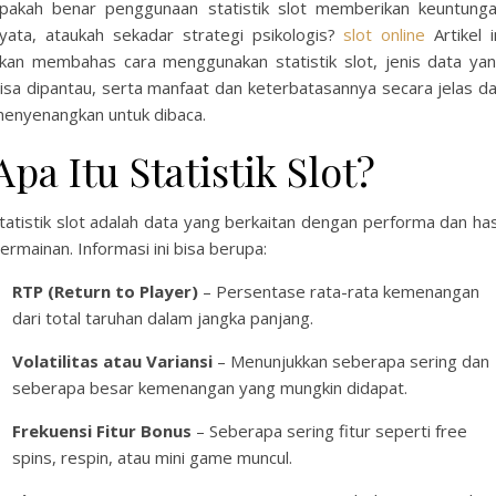
pakah benar penggunaan statistik slot memberikan keuntung
yata, ataukah sekadar strategi psikologis?
slot online
Artikel i
kan membahas cara menggunakan statistik slot, jenis data ya
isa dipantau, serta manfaat dan keterbatasannya secara jelas d
enyenangkan untuk dibaca.
Apa Itu Statistik Slot?
tatistik slot adalah data yang berkaitan dengan performa dan has
ermainan. Informasi ini bisa berupa:
RTP (Return to Player)
– Persentase rata-rata kemenangan
dari total taruhan dalam jangka panjang.
Volatilitas atau Variansi
– Menunjukkan seberapa sering dan
seberapa besar kemenangan yang mungkin didapat.
Frekuensi Fitur Bonus
– Seberapa sering fitur seperti free
spins, respin, atau mini game muncul.