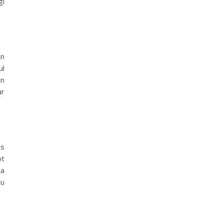
gi
an
ul
an
ur
is
ot
la
au