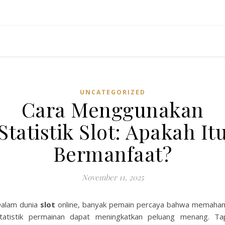
UNCATEGORIZED
Cara Menggunakan
Statistik Slot: Apakah It
Bermanfaat?
November 11, 2025
alam dunia
slot
online, banyak pemain percaya bahwa memaha
tatistik permainan dapat meningkatkan peluang menang. Ta