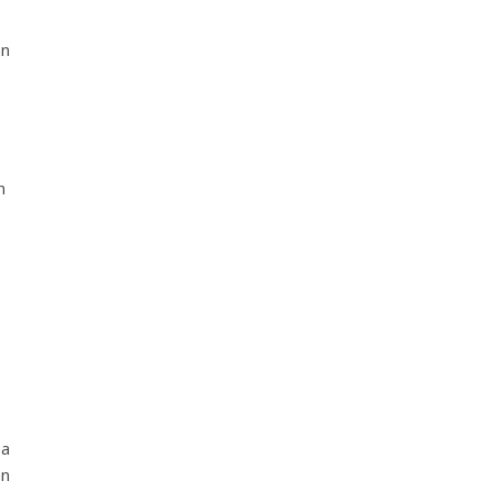
an
n
sa
an