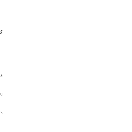
ng
ka
tu
ik