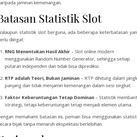
aripada jaminan kemenangan.
Batasan Statistik Slot
alaupun statistik slot berguna, ada beberapa keterbatasan ya
erlu diingat:
RNG Menentukan Hasil Akhir
– Slot online modern
menggunakan Random Number Generator, sehingga setiap
putaran independen dan tidak bisa diprediksi.
RTP adalah Teori, Bukan Jaminan
– RTP dihitung dalam jang
panjang dan tidak menjamin kemenangan dalam sesi singkat.
Faktor Keberuntungan Tetap Dominan
– Statistik memban
strategi, tetapi keberuntungan tetap menjadi elemen utama.
engan memahami batasan ini, pemain bisa menggunakan statist
ecara bijak tanpa menaruh ekspektasi berlebihan.