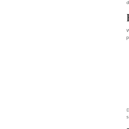
d
W
p
D
s