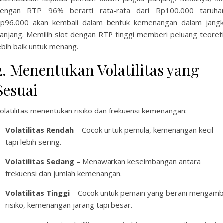
engan RTP 96% berarti rata-rata dari Rp100.000 taruha
p96.000 akan kembali dalam bentuk kemenangan dalam jang
anjang. Memilih slot dengan RTP tinggi memberi peluang teoret
ebih baik untuk menang.
2. Menentukan Volatilitas yang
Sesuai
olatilitas menentukan risiko dan frekuensi kemenangan:
Volatilitas Rendah
– Cocok untuk pemula, kemenangan kecil
tapi lebih sering.
Volatilitas Sedang
– Menawarkan keseimbangan antara
frekuensi dan jumlah kemenangan.
Volatilitas Tinggi
– Cocok untuk pemain yang berani mengambi
risiko, kemenangan jarang tapi besar.