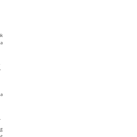
ik
ya
k
sa
i
ng
ot