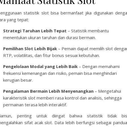
enggunaan statistik slot bisa bermanfaat jika digunakan deng
ara yang tepat:
Strategi Taruhan Lebih Tepat
– Statistik membantu
menentukan ukuran taruhan dan durasi bermain.
Pemilihan Slot Lebih Bijak
– Pemain dapat memilih slot denga
RTP, volatilitas, dan fitur bonus sesuai kebutuhan.
Pengelolaan Modal yang Lebih Baik
– Dengan memahami
frekuensi kemenangan dan risiko, pemain bisa menghindari
kerugian besar.
Pengalaman Bermain Lebih Menyenangkan
– Mengetahui
karakteristik slot memberi rasa kontrol dan analisis, sehingga
permainan terasa lebih interaktif.
amun, penting untuk diingat bahwa statistik tidak bi
engalahkan sifat acak slot. Data lebih berfungsi sebagai pandu