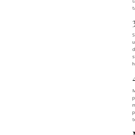
D
t
S
u
d
s
h
M
p
m
p
t