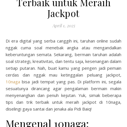
Terbaik untuk Meraih
Jackpot
April 1, 2025
Di era digital yang serba canggih ini, taruhan online sudah
nggak cuma soal menebak angka atau mengandalkan
keberuntungan semata. Sekarang, bermain taruhan adalah
soal strategi, kreativitas, dan tentu saja, kesenangan dalam
setiap putaran. Nah, buat kamu yang pengen jadi pemain
cerdas dan nggak mau ketinggalan peluang jackpot,
10naga
bisa jadi tempat yang pas. Di platform ini, segala
sesuatunya dirancang agar pengalaman bermain makin
menyenangkan dan penuh kejutan. Yuk, simak beberapa
tips dan trik terbaik untuk meraih jackpot di 10naga,
diselingi gaya santai dan jenaka ala Pidi Baiq!
Mengenal 10naga: