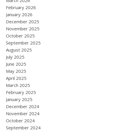
March 2026
February 2026
January 2026
December 2025
November 2025
October 2025
September 2025
August 2025
July 2025
June 2025
May 2025
April 2025
March 2025
February 2025
January 2025
December 2024
November 2024
October 2024
September 2024