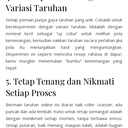
Variasi Taruhan
Setiap pemain punya gaya taruhan yang unik. Cobalah untuk
bereksperimen dengan variasi taruhan. Mulailah dengan
nominal kecil sebagai “uji coba” untuk melihat pola
kemenangan, kemudian naikkan taruhan secara perlahan jika
pola itu menunjukkan hasil yang menguntungkan.
Eksperimen ini seperti mencoba resep rahasia di dapur;
kamu mungkin menemukan “bumbu” kemenangan yang
tepat.
5. Tetap Tenang dan Nikmati
Setiap Proses
Bermain taruhan online itu ibarat naik roller coaster; ada
puncak dan ada lembah. Kunci untuk tetap semangat adalah
dengan menikmati setiap momen, tanpa terbawa emosi.
Setiap putaran, baik menang maupun kalah, adalah bagian