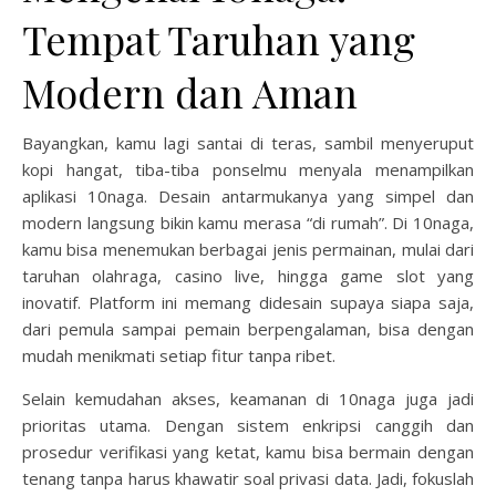
Tempat Taruhan yang
Modern dan Aman
Bayangkan, kamu lagi santai di teras, sambil menyeruput
kopi hangat, tiba-tiba ponselmu menyala menampilkan
aplikasi 10naga. Desain antarmukanya yang simpel dan
modern langsung bikin kamu merasa “di rumah”. Di 10naga,
kamu bisa menemukan berbagai jenis permainan, mulai dari
taruhan olahraga, casino live, hingga game slot yang
inovatif. Platform ini memang didesain supaya siapa saja,
dari pemula sampai pemain berpengalaman, bisa dengan
mudah menikmati setiap fitur tanpa ribet.
Selain kemudahan akses, keamanan di 10naga juga jadi
prioritas utama. Dengan sistem enkripsi canggih dan
prosedur verifikasi yang ketat, kamu bisa bermain dengan
tenang tanpa harus khawatir soal privasi data. Jadi, fokuslah