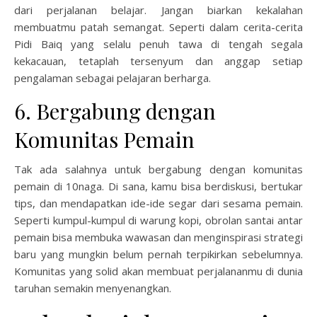
dari perjalanan belajar. Jangan biarkan kekalahan
membuatmu patah semangat. Seperti dalam cerita-cerita
Pidi Baiq yang selalu penuh tawa di tengah segala
kekacauan, tetaplah tersenyum dan anggap setiap
pengalaman sebagai pelajaran berharga.
6. Bergabung dengan
Komunitas Pemain
Tak ada salahnya untuk bergabung dengan komunitas
pemain di 10naga. Di sana, kamu bisa berdiskusi, bertukar
tips, dan mendapatkan ide-ide segar dari sesama pemain.
Seperti kumpul-kumpul di warung kopi, obrolan santai antar
pemain bisa membuka wawasan dan menginspirasi strategi
baru yang mungkin belum pernah terpikirkan sebelumnya.
Komunitas yang solid akan membuat perjalananmu di dunia
taruhan semakin menyenangkan.