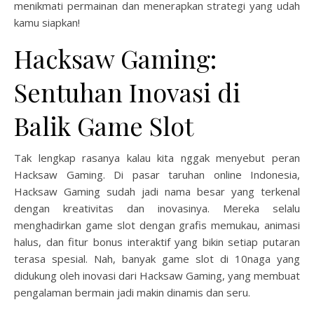
menikmati permainan dan menerapkan strategi yang udah
kamu siapkan!
Hacksaw Gaming:
Sentuhan Inovasi di
Balik Game Slot
Tak lengkap rasanya kalau kita nggak menyebut peran
Hacksaw Gaming. Di pasar taruhan online Indonesia,
Hacksaw Gaming sudah jadi nama besar yang terkenal
dengan kreativitas dan inovasinya. Mereka selalu
menghadirkan game slot dengan grafis memukau, animasi
halus, dan fitur bonus interaktif yang bikin setiap putaran
terasa spesial. Nah, banyak game slot di 10naga yang
didukung oleh inovasi dari Hacksaw Gaming, yang membuat
pengalaman bermain jadi makin dinamis dan seru.