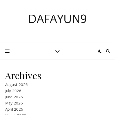
DAFAYUN9
Archives
August 2026
July 2026
June 2026
May 2026
April 2026