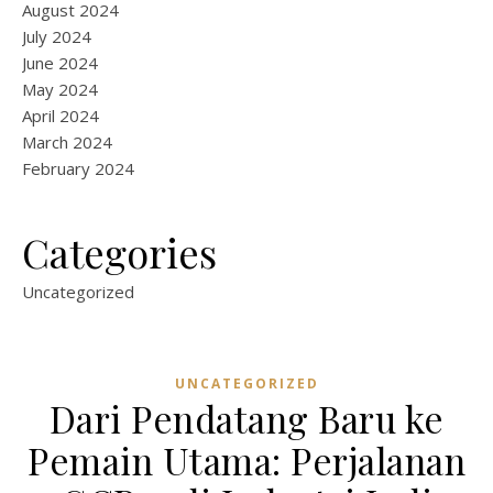
August 2024
July 2024
June 2024
May 2024
April 2024
March 2024
February 2024
Categories
Uncategorized
UNCATEGORIZED
Dari Pendatang Baru ke
Pemain Utama: Perjalanan