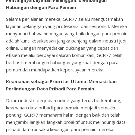
Pentingnya Layanan Pelanggan: Membangun
Hubungan dengan Para Pemain
Selama perjalanan mereka, GCR77 selalu mengutamakan
layanan pelanggan yang profesional dan responsif. Mereka
menyadari bahwa hubungan yang baik dengan para pemain
adalah kunci kesuksesan jangka panjang dalam industri judi
online. Dengan menyediakan dukungan yang cepat dan
efisien melalui berbagai saluran komunikasi, GCR77 telah
berhasil membangun hubungan yang kuat dengan para
pemain dan mendapatkan kepercayaan mereka.
Keamanan sebagai Prioritas Utama: Memastikan
Perlindungan Data Pribadi Para Pemain
Dalam industri perjudian online yang terus berkembang,
keamanan data pribadi para pemain menjadi semakin
penting. GCR77 memahami hal ini dengan baik dan telah
mengambil langkah-langkah proaktif untuk melindungi data
pribadi dan transaksi keuangan para pemain mereka.