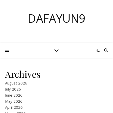
DAFAYUN9
Archives
August 2026
July 2026
June 2026
May 2026
April 2026