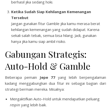
berhasil jika sedang hoki.
Ketika Sudah Siap Kehilangan Kemenangan
Tersebut
Jangan gunakan fitur Gamble jika kamu merasa berat
kehilangan kemenangan yang sudah didapat. Karena
sekali salah tebak, semua bisa hilang. Jadi, gunakan
hanya jika kamu siap ambil risiko.
Gabungan Strategis:
Auto-Hold & Gamble
Beberapa pemain
Jepe 77
yang lebih berpengalaman
kadang menggabungkan dua fitur ini sebagai bagian dari
strategi bermain mereka. Misalnya:
Mengaktifkan Auto-Hold untuk mendapatkan peluang
respin
yang lebih baik.