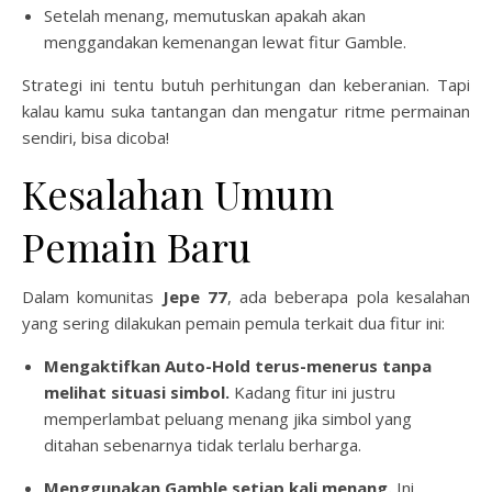
Setelah menang, memutuskan apakah akan
menggandakan kemenangan lewat fitur Gamble.
Strategi ini tentu butuh perhitungan dan keberanian. Tapi
kalau kamu suka tantangan dan mengatur ritme permainan
sendiri, bisa dicoba!
Kesalahan Umum
Pemain Baru
Dalam komunitas
Jepe 77
, ada beberapa pola kesalahan
yang sering dilakukan pemain pemula terkait dua fitur ini:
Mengaktifkan Auto-Hold terus-menerus tanpa
melihat situasi simbol.
Kadang fitur ini justru
memperlambat peluang menang jika simbol yang
ditahan sebenarnya tidak terlalu berharga.
Menggunakan Gamble setiap kali menang.
Ini