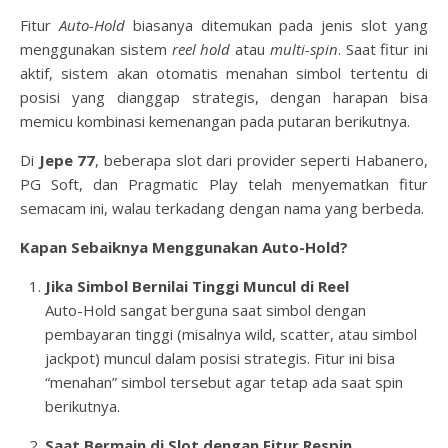
Fitur
Auto-Hold
biasanya ditemukan pada jenis slot yang
menggunakan sistem
reel hold
atau
multi-spin
. Saat fitur ini
aktif, sistem akan otomatis menahan simbol tertentu di
posisi yang dianggap strategis, dengan harapan bisa
memicu kombinasi kemenangan pada putaran berikutnya.
Di
Jepe 77
, beberapa slot dari provider seperti Habanero,
PG Soft, dan Pragmatic Play telah menyematkan fitur
semacam ini, walau terkadang dengan nama yang berbeda.
Kapan Sebaiknya Menggunakan Auto-Hold?
Jika Simbol Bernilai Tinggi Muncul di Reel
Auto-Hold sangat berguna saat simbol dengan
pembayaran tinggi (misalnya wild, scatter, atau simbol
jackpot) muncul dalam posisi strategis. Fitur ini bisa
“menahan” simbol tersebut agar tetap ada saat spin
berikutnya.
Saat Bermain di Slot dengan Fitur Respin