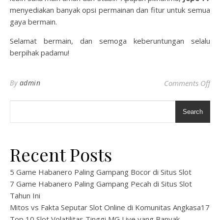
menyediakan banyak opsi permainan dan fitur untuk semua
gaya bermain.
Selamat bermain, dan semoga keberuntungan selalu
berpihak padamu!
on 
By
admin
Comments Off
Search
Recent Posts
5 Game Habanero Paling Gampang Bocor di Situs Slot
7 Game Habanero Paling Gampang Pecah di Situs Slot
Tahun Ini
Mitos vs Fakta Seputar Slot Online di Komunitas Angkasa17
Top 10 Slot Volatilitas Tinggi MG Live yang Banyak