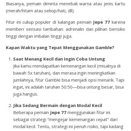
Biasanya, pemain diminta menebak warna atau jenis kartu
(merah/hitam atau sekop/hati, dll).
Fitur ini cukup populer di kalangan pemain
Jepe 77
karena
memberi sensasi tambahan: adrenalin dan pilihan berisiko
tinggi dengan imbalan tinggi juga.
Kapan Waktu yang Tepat Menggunakan Gamble?
Saat Menang Kecil dan Ingin Coba Untung
Jika kamu mendapatkan kemenangan kecil (misalnya di
bawah 5x taruhan), dan merasa ingin meningkatkan
jumlahnya, fitur Gamble bisa menjadi opsi menarik. Tapi
ingat, ini adalah taruhan 50:50—bisa untung besar, bisa
juga hangus.
Jika Sedang Bermain dengan Modal Kecil
Beberapa pemain
Jepe 77
menggunakan fitur ini
sebagai strategi “mengejar kemenangan cepat” dari
modal kecil. Tentu, strategi ini penuh risiko, tapi kadang