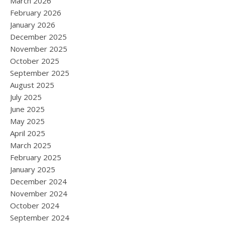
March 2026
February 2026
January 2026
December 2025
November 2025
October 2025
September 2025
August 2025
July 2025
June 2025
May 2025
April 2025
March 2025
February 2025
January 2025
December 2024
November 2024
October 2024
September 2024