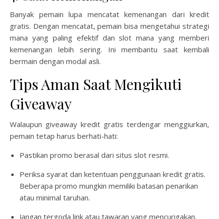
Banyak pemain lupa mencatat kemenangan dari kredit
gratis. Dengan mencatat, pemain bisa mengetahui strategi
mana yang paling efektif dan slot mana yang memberi
kemenangan lebih sering. Ini membantu saat kembali
bermain dengan modal asli.
Tips Aman Saat Mengikuti
Giveaway
Walaupun giveaway kredit gratis terdengar menggiurkan,
pemain tetap harus berhati-hati:
Pastikan promo berasal dari situs slot resmi.
Periksa syarat dan ketentuan penggunaan kredit gratis.
Beberapa promo mungkin memiliki batasan penarikan
atau minimal taruhan.
Jangan tergoda link atau tawaran yang mencurigakan.