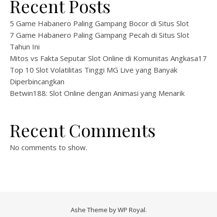
Recent Posts
5 Game Habanero Paling Gampang Bocor di Situs Slot
7 Game Habanero Paling Gampang Pecah di Situs Slot
Tahun Ini
Mitos vs Fakta Seputar Slot Online di Komunitas Angkasa17
Top 10 Slot Volatilitas Tinggi MG Live yang Banyak
Diperbincangkan
Betwin188: Slot Online dengan Animasi yang Menarik
Recent Comments
No comments to show.
Ashe Theme by
WP Royal
.