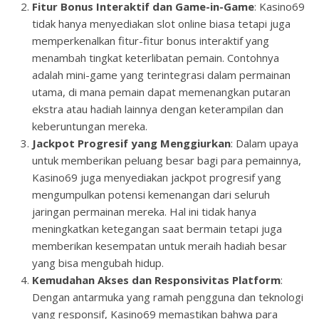
Fitur Bonus Interaktif dan Game-in-Game
: Kasino69
tidak hanya menyediakan slot online biasa tetapi juga
memperkenalkan fitur-fitur bonus interaktif yang
menambah tingkat keterlibatan pemain. Contohnya
adalah mini-game yang terintegrasi dalam permainan
utama, di mana pemain dapat memenangkan putaran
ekstra atau hadiah lainnya dengan keterampilan dan
keberuntungan mereka.
Jackpot Progresif yang Menggiurkan
: Dalam upaya
untuk memberikan peluang besar bagi para pemainnya,
Kasino69 juga menyediakan jackpot progresif yang
mengumpulkan potensi kemenangan dari seluruh
jaringan permainan mereka. Hal ini tidak hanya
meningkatkan ketegangan saat bermain tetapi juga
memberikan kesempatan untuk meraih hadiah besar
yang bisa mengubah hidup.
Kemudahan Akses dan Responsivitas Platform
:
Dengan antarmuka yang ramah pengguna dan teknologi
yang responsif, Kasino69 memastikan bahwa para