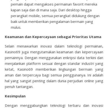
pemain dapat mengakses permainan favorit mereka
kapan saja dan di mana saja. Dari desktop hingga
perangkat mobile, semua perangkat didukung dengan
baik untuk memberikan pengalaman bermain yang
mulus.
Keamanan dan Kepercayaan sebagai Prioritas Utama
Selain menawarkan inovasi dalam teknologi permainan,
Kasino69 juga mengutamakan keamanan dan kepercayaan
pemainnya. Dengan menggunakan enkripsi data terkini dan
menjalankan platform sesuai dengan standar industri yang
ketat, Kasino69 memberikan lingkungan bermain yang
aman dan terpercaya bagi semua penggunanya. Ini adalah
hal yang sangat penting dalam dunia perjudian online yang
penuh tantangan.
Kesimpulan
Dengan menggabungkan teknologi terbaru dan inovasi