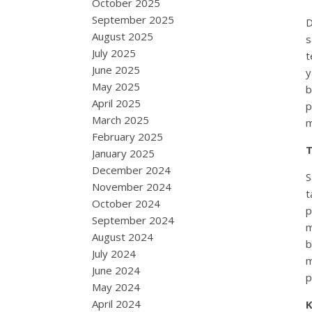
October 2025
September 2025
D
August 2025
s
July 2025
t
June 2025
y
May 2025
b
April 2025
p
March 2025
m
February 2025
T
January 2025
December 2024
S
November 2024
t
October 2024
p
September 2024
m
August 2024
b
July 2024
m
June 2024
p
May 2024
April 2024
K