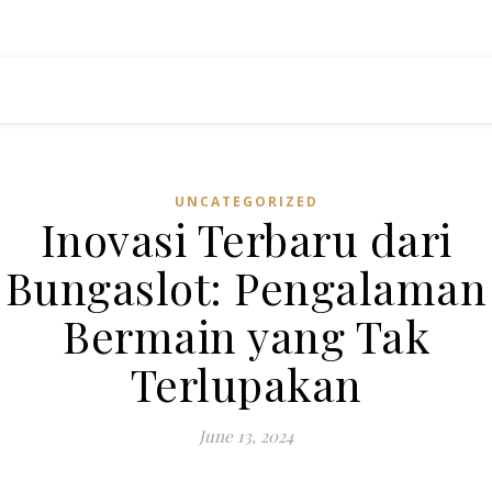
UNCATEGORIZED
Inovasi Terbaru dari
Bungaslot: Pengalaman
Bermain yang Tak
Terlupakan
June 13, 2024