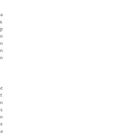
ga
a.
gi
an
an
an
an
ot
f.
in
is
n
ot
ra