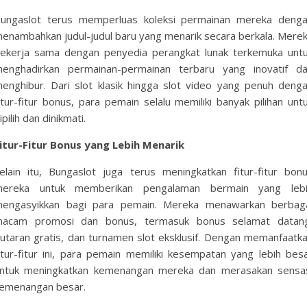
ungaslot terus memperluas koleksi permainan mereka deng
enambahkan judul-judul baru yang menarik secara berkala. Mere
ekerja sama dengan penyedia perangkat lunak terkemuka unt
enghadirkan permainan-permainan terbaru yang inovatif d
enghibur. Dari slot klasik hingga slot video yang penuh deng
itur-fitur bonus, para pemain selalu memiliki banyak pilihan unt
ipilih dan dinikmati.
itur-Fitur Bonus yang Lebih Menarik
elain itu, Bungaslot juga terus meningkatkan fitur-fitur bon
ereka untuk memberikan pengalaman bermain yang leb
engasyikkan bagi para pemain. Mereka menawarkan berbag
acam promosi dan bonus, termasuk bonus selamat datan
utaran gratis, dan turnamen slot eksklusif. Dengan memanfaatk
itur-fitur ini, para pemain memiliki kesempatan yang lebih bes
ntuk meningkatkan kemenangan mereka dan merasakan sensa
emenangan besar.