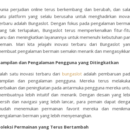
unia perjudian online terus berkembang dan berubah, dan sal
atu platform yang selalu berusaha untuk menghadirkan inova
erbaru adalah Bungaslot. Dengan fokus pada pengalaman berma
ang tak terlupakan, Bungaslot terus memperkenalkan fitur-fit
aru dan meningkatkan layanannya untuk memenuhi kebutuhan pa
emain. Mari kita jelajahi inovasi terbaru dari Bungaslot ya
embuat pengalaman bermain semakin menarik dan mengasyikkan
ampilan dan Pengalaman Pengguna yang Ditingkatkan
alah satu inovasi terbaru dari
bungaslot
adalah pembaruan pa
ampilan dan pengalaman pengguna. Mereka terus melakuk
erbaikan dan peningkatan pada antarmuka pengguna mereka unt
embuatnya lebih intuitif dan menarik. Dengan desain yang leb
ersih dan navigasi yang lebih lancar, para pemain dapat deng
udah menemukan permainan favorit mereka dan menikma
engalaman bermain yang lebih menyenangkan.
oleksi Permainan yang Terus Bertambah