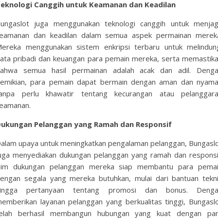
eknologi Canggih untuk Keamanan dan Keadilan
ungaslot juga menggunakan teknologi canggih untuk menja
eamanan dan keadilan dalam semua aspek permainan merek
ereka menggunakan sistem enkripsi terbaru untuk melindun
ata pribadi dan keuangan para pemain mereka, serta memastik
ahwa semua hasil permainan adalah acak dan adil. Deng
emikian, para pemain dapat bermain dengan aman dan nyam
anpa perlu khawatir tentang kecurangan atau pelanggar
eamanan.
ukungan Pelanggan yang Ramah dan Responsif
alam upaya untuk meningkatkan pengalaman pelanggan, Bungasl
uga menyediakan dukungan pelanggan yang ramah dan responsi
im dukungan pelanggan mereka siap membantu para pema
engan segala yang mereka butuhkan, mulai dari bantuan tekn
hingga pertanyaan tentang promosi dan bonus. Denga
emberikan layanan pelanggan yang berkualitas tinggi, Bungasl
elah berhasil membangun hubungan yang kuat dengan pa