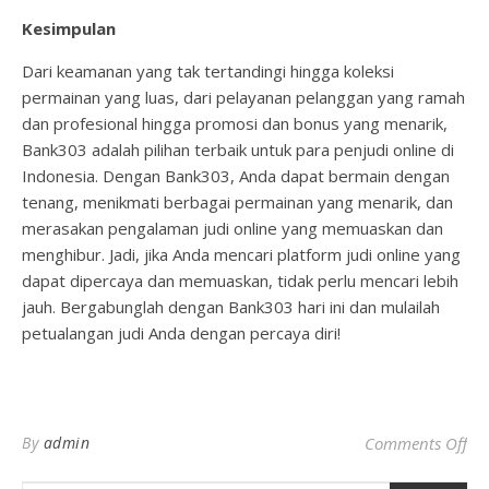
Kesimpulan
Dari keamanan yang tak tertandingi hingga koleksi
permainan yang luas, dari pelayanan pelanggan yang ramah
dan profesional hingga promosi dan bonus yang menarik,
Bank303 adalah pilihan terbaik untuk para penjudi online di
Indonesia. Dengan Bank303, Anda dapat bermain dengan
tenang, menikmati berbagai permainan yang menarik, dan
merasakan pengalaman judi online yang memuaskan dan
menghibur. Jadi, jika Anda mencari platform judi online yang
dapat dipercaya dan memuaskan, tidak perlu mencari lebih
jauh. Bergabunglah dengan Bank303 hari ini dan mulailah
petualangan judi Anda dengan percaya diri!
on
By
admin
Comments Off