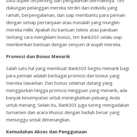
satu aspek terpenting dari pengalaman bermainnya. Tim
dukungan pelanggan mereka terdiri dari individu yang
ramah, berpengalaman, dan siap membantu para pemain
dengan setiap pertanyaan atau masalah yang mungkin
mereka miliki. Apakah itu bantuan teknis atau panduan
tentang cara mengklaim bonus, tim Bank303 selalu siap
memberikan bantuan dengan senyum di wajah mereka.
Promosi dan Bonus Menarik
Salah satu hal yang membuat Bank303 begitu menarik bagi
para pemain adalah berbagai promosi dan bonus yang
mereka tawarkan. Dari bonus selamat datang yang
menggiurkan hingga promosi mingguan yang menarik, ada
banyak kesempatan untuk meningkatkan peluang Anda
untuk menang. Selain itu, Bank303 juga sering mengadakan
turnamen dan acara khusus dengan hadiah besar yang
menunggu untuk dimenangkan.
Kemudahan Akses dan Penggunaan