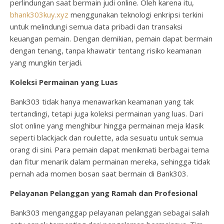
perlindungan saat bermain judi online. Oleh karena itu,
bhank303kuy.xyz
menggunakan teknologi enkripsi terkini
untuk melindungi semua data pribadi dan transaksi
keuangan pemain. Dengan demikian, pemain dapat bermain
dengan tenang, tanpa khawatir tentang risiko keamanan
yang mungkin terjadi.
Koleksi Permainan yang Luas
Bank303 tidak hanya menawarkan keamanan yang tak
tertandingi, tetapi juga koleksi permainan yang luas. Dari
slot online yang menghibur hingga permainan meja klasik
seperti blackjack dan roulette, ada sesuatu untuk semua
orang di sini. Para pemain dapat menikmati berbagai tema
dan fitur menarik dalam permainan mereka, sehingga tidak
pernah ada momen bosan saat bermain di Bank303.
Pelayanan Pelanggan yang Ramah dan Profesional
Bank303 menganggap pelayanan pelanggan sebagai salah