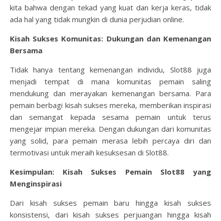
kita bahwa dengan tekad yang kuat dan kerja keras, tidak
ada hal yang tidak mungkin di dunia perjudian online.
Kisah Sukses Komunitas: Dukungan dan Kemenangan
Bersama
Tidak hanya tentang kemenangan individu, Slot88 juga
menjadi tempat di mana komunitas pemain saling
mendukung dan merayakan kemenangan bersama. Para
pemain berbagi kisah sukses mereka, memberikan inspirasi
dan semangat kepada sesama pemain untuk terus
mengejar impian mereka. Dengan dukungan dari komunitas
yang solid, para pemain merasa lebih percaya diri dan
termotivasi untuk meraih kesuksesan di Slot88.
Kesimpulan: Kisah Sukses Pemain Slot88 yang
Menginspirasi
Dari kisah sukses pemain baru hingga kisah sukses
konsistensi, dari kisah sukses perjuangan hingga kisah