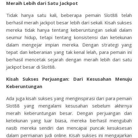
Meraih Lebih dari Satu Jackpot
Tidak hanya satu kali, beberapa pemain Slot88 telah
berhasil meraih jackpot besar lebih dari sekali. Kisah sukses
mereka tidak hanya tentang keberuntungan sekali dalam
seumur hidup, tetapi tentang konsistensi dan ketekunan
dalam mengejar impian mereka. Dengan strategi yang
tepat dan keberanian yang tak kenal lelah, para pemain ini
berhasil mencetak sejarah dengan meraih lebih dari satu
jackpot besar di Slot88.
Kisah Sukses Perjuangan: Dari Kesusahan Menuju
Keberuntungan
Ada juga kisah sukses yang menginspirasi dari para pemain
Slot88 yang mengalami kesusahan sebelum akhirnya
meraih keberuntungan besar. Dengan perjuangan dan
ketekunan yang luar biasa, mereka berhasil mengubah
nasib mereka sendiri dan mencapai puncak kesuksesan
dalam permainan judi online. Kisah sukses ini mengajarkan