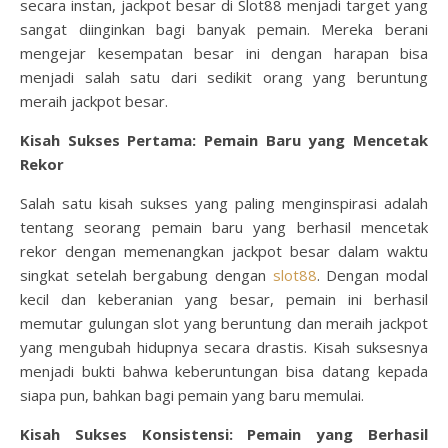
secara instan, jackpot besar di Slot88 menjadi target yang
sangat diinginkan bagi banyak pemain. Mereka berani
mengejar kesempatan besar ini dengan harapan bisa
menjadi salah satu dari sedikit orang yang beruntung
meraih jackpot besar.
Kisah Sukses Pertama: Pemain Baru yang Mencetak
Rekor
Salah satu kisah sukses yang paling menginspirasi adalah
tentang seorang pemain baru yang berhasil mencetak
rekor dengan memenangkan jackpot besar dalam waktu
singkat setelah bergabung dengan
slot88
. Dengan modal
kecil dan keberanian yang besar, pemain ini berhasil
memutar gulungan slot yang beruntung dan meraih jackpot
yang mengubah hidupnya secara drastis. Kisah suksesnya
menjadi bukti bahwa keberuntungan bisa datang kepada
siapa pun, bahkan bagi pemain yang baru memulai.
Kisah Sukses Konsistensi: Pemain yang Berhasil