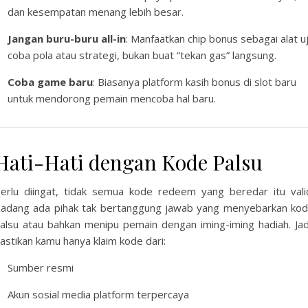
dan kesempatan menang lebih besar.
Jangan buru-buru all-in
: Manfaatkan chip bonus sebagai alat uj
coba pola atau strategi, bukan buat “tekan gas” langsung.
Coba game baru
: Biasanya platform kasih bonus di slot baru
untuk mendorong pemain mencoba hal baru.
Hati-Hati dengan Kode Palsu
erlu diingat, tidak semua kode redeem yang beredar itu vali
adang ada pihak tak bertanggung jawab yang menyebarkan ko
alsu atau bahkan menipu pemain dengan iming-iming hadiah. Jad
astikan kamu hanya klaim kode dari:
Sumber resmi
Akun sosial media platform terpercaya