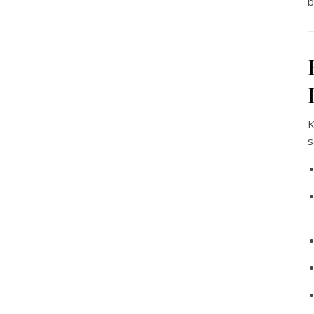
b
K
s