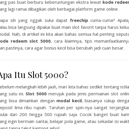
ang pas buat berburu keberuntungan ekstra lewat
kode redee
ang lagi ramai dibagikan oleh berbagai platform game online.
iapa sih yang nggak suka dapat
freechip
cuma-cuma? Apala
alau bisa langsung dipakai buat main slot favorit tanpa harus kelu
odal. Nah, di artikel ini kita akan bahas semua hal penting seput
ode redeem slot 5000
, cara klaimnya, tips memanfaatkanny
an pastinya, cara agar bonus kecil bisa berubah jadi cuan besar.
Apa Itu Slot 5000?
ebelum melangkah lebih jauh, mari kita bahas sedikit tentang istil
ang satu ini.
Slot 5000
merujuk pada jenis permainan slot onli
ang bisa dimainkan dengan
modal kecil
, biasanya cukup deng
eposit lima ribu rupiah. Taruhan per spin-nya sangat terjangka
ulai dari 200 hingga 500 rupiah saja. Cocok banget buat ka
ang ingin bermain santai, belajar pola game, atau sekadar isi wak
uang tanpa takut kantong jebol.