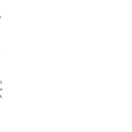
i
d.
de
i,