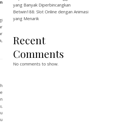
m
yang Banyak Diperbincangkan
Betwin188: Slot Online dengan Animasi
yang Menarik
gi
ar
ar
Recent
a,
Comments
No comments to show.
ah
ne
an
u,
mu
tu