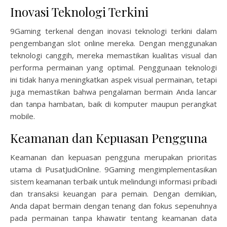
Inovasi Teknologi Terkini
9Gaming terkenal dengan inovasi teknologi terkini dalam
pengembangan slot online mereka. Dengan menggunakan
teknologi canggih, mereka memastikan kualitas visual dan
performa permainan yang optimal. Penggunaan teknologi
ini tidak hanya meningkatkan aspek visual permainan, tetapi
juga memastikan bahwa pengalaman bermain Anda lancar
dan tanpa hambatan, baik di komputer maupun perangkat
mobile.
Keamanan dan Kepuasan Pengguna
Keamanan dan kepuasan pengguna merupakan prioritas
utama di PusatJudiOnline. 9Gaming mengimplementasikan
sistem keamanan terbaik untuk melindungi informasi pribadi
dan transaksi keuangan para pemain. Dengan demikian,
Anda dapat bermain dengan tenang dan fokus sepenuhnya
pada permainan tanpa khawatir tentang keamanan data