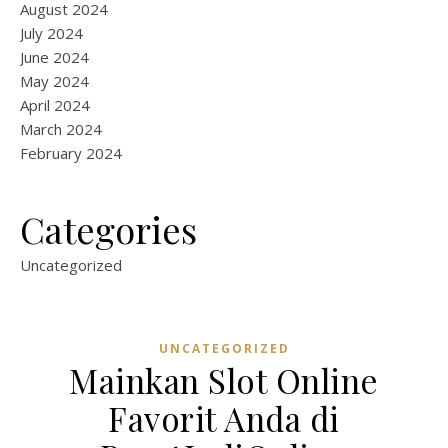
August 2024
July 2024
June 2024
May 2024
April 2024
March 2024
February 2024
Categories
Uncategorized
UNCATEGORIZED
Mainkan Slot Online
Favorit Anda di