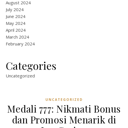
August 2024
July 2024
June 2024
May 2024
April 2024
March 2024
February 2024
Categories
Uncategorized
UNCATEGORIZED
Medali 777: Nikmati Bonus
dan Promosi Menarik di