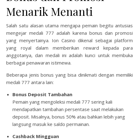
Menarik Menanti
Salah satu alasan utama mengapa pemain begitu antusias
mengejar medali 777 adalah karena bonus dan promosi
yang menyertainya. Ion Casino dikenal sebagai platform
yang royal dalam memberikan reward kepada para
anggotanya, dan medali ini adalah kunci untuk membuka
berbagai penawaran istimewa.
Beberapa jenis bonus yang bisa dinikmati dengan memiliki
medali 777 antara lain:
Bonus Deposit Tambahan
Pemain yang mengoleksi medali 777 sering kali
mendapatkan tambahan persentase saat melakukan
deposit. Misalnya, bonus 50% atau bahkan lebih yang
langsung masuk ke saldo permainan.
Cashback Mingguan