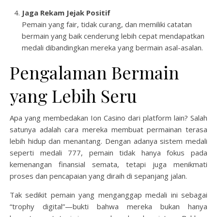
Jaga Rekam Jejak Positif
Pemain yang fair, tidak curang, dan memiliki catatan
bermain yang baik cenderung lebih cepat mendapatkan
medali dibandingkan mereka yang bermain asal-asalan.
Pengalaman Bermain
yang Lebih Seru
Apa yang membedakan Ion Casino dari platform lain? Salah
satunya adalah cara mereka membuat permainan terasa
lebih hidup dan menantang. Dengan adanya sistem medali
seperti medali 777, pemain tidak hanya fokus pada
kemenangan finansial semata, tetapi juga menikmati
proses dan pencapaian yang diraih di sepanjang jalan.
Tak sedikit pemain yang menganggap medali ini sebagai
“trophy digital”—bukti bahwa mereka bukan hanya