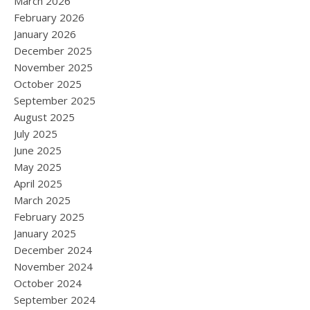
March 2026
February 2026
January 2026
December 2025
November 2025
October 2025
September 2025
August 2025
July 2025
June 2025
May 2025
April 2025
March 2025
February 2025
January 2025
December 2024
November 2024
October 2024
September 2024