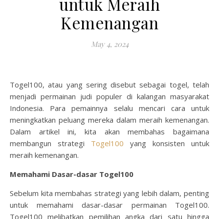
untuk Meraih
Kemenangan
May 4, 2024
Togel100, atau yang sering disebut sebagai togel, telah
menjadi permainan judi populer di kalangan masyarakat
Indonesia. Para pemainnya selalu mencari cara untuk
meningkatkan peluang mereka dalam meraih kemenangan.
Dalam artikel ini, kita akan membahas bagaimana
membangun strategi
Togel100
yang konsisten untuk
meraih kemenangan.
Memahami Dasar-dasar Togel100
Sebelum kita membahas strategi yang lebih dalam, penting
untuk memahami dasar-dasar permainan Togel100.
Togel100 melibatkan pemilihan angka dari satu hingga