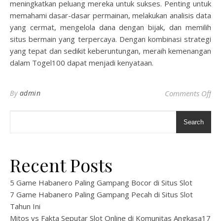
meningkatkan peluang mereka untuk sukses. Penting untuk
memahami dasar-dasar permainan, melakukan analisis data
yang cermat, mengelola dana dengan bijak, dan memilih
situs bermain yang terpercaya. Dengan kombinasi strategi
yang tepat dan sedikit keberuntungan, meraih kemenangan
dalam Togel100 dapat menjadi kenyataan.
on
By
admin
Comments Off
Search
Recent Posts
5 Game Habanero Paling Gampang Bocor di Situs Slot
7 Game Habanero Paling Gampang Pecah di Situs Slot
Tahun Ini
Mitos vs Fakta Seputar Slot Online di Komunitas Angkasa17