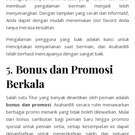
membuat pengalaman bermain menjadi lebih
menyenangkan. Dengan tampilan yang cerah dan informatif,
Anda dapat dengan mudah menemukan slot favorit Anda
tanpa merasa kesulitan.
Pengalaman pengguna yang baik adalah kunci untuk
menciptakan kenyamanan saat bermain, dan Asahan88
telah berhasil mencapainya dengan sangat baik.
5.
Bonus dan Promosi
Berkala
Salah satu fitur yang banyak dinantikan oleh pemain adalah
bonus dan promosi
. Asahan88 secara rutin menawarkan
berbagai promo menarik yang tidak boleh dilewatkan. Mulai
dari bonus sambutan bagi pemain baru hingga promosi
spesial untuk pemain setia, setiap kesempatan ini dapat
dimanfaatkan untuk meningkatkan saldo dan peluang