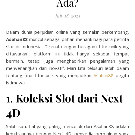
Ada?
July 18, 2024
Dalam dunia perjudian online yang semakin berkembang,
Asahan88
muncul sebagai pilihan menarik bagi para pecinta
slot di Indonesia. Dikenal dengan beragam fitur unik yang
ditawarkan, platform ini tidak hanya sekadar tempat
bermain, tetapi juga menghadirkan pengalaman yang
menyenangkan dan inovatif. Mari kita telusuri lebih dalam
tentang fitur-fitur unik yang menjadikan
Asahan88
begitu
istimewa!
1.
Koleksi Slot dari Next
4D
Salah satu hal yang paling mencolok dari Asahan88 adalah
kemitraannya dengan Next 4D, penyedia permainan yang