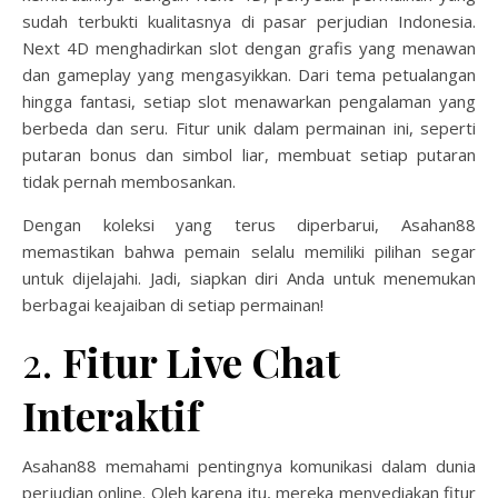
sudah terbukti kualitasnya di pasar perjudian Indonesia.
Next 4D menghadirkan slot dengan grafis yang menawan
dan gameplay yang mengasyikkan. Dari tema petualangan
hingga fantasi, setiap slot menawarkan pengalaman yang
berbeda dan seru. Fitur unik dalam permainan ini, seperti
putaran bonus dan simbol liar, membuat setiap putaran
tidak pernah membosankan.
Dengan koleksi yang terus diperbarui, Asahan88
memastikan bahwa pemain selalu memiliki pilihan segar
untuk dijelajahi. Jadi, siapkan diri Anda untuk menemukan
berbagai keajaiban di setiap permainan!
2.
Fitur Live Chat
Interaktif
Asahan88 memahami pentingnya komunikasi dalam dunia
perjudian online. Oleh karena itu, mereka menyediakan fitur