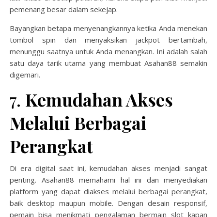
pemenang besar dalam sekejap.
Bayangkan betapa menyenangkannya ketika Anda menekan
tombol spin dan menyaksikan jackpot bertambah,
menunggu saatnya untuk Anda menangkan. Ini adalah salah
satu daya tarik utama yang membuat Asahan88 semakin
digemari.
7.
Kemudahan Akses
Melalui Berbagai
Perangkat
Di era digital saat ini, kemudahan akses menjadi sangat
penting. Asahan88 memahami hal ini dan menyediakan
platform yang dapat diakses melalui berbagai perangkat,
baik desktop maupun mobile. Dengan desain responsif,
pemain bisa menikmati pengalaman bermain slot kapan