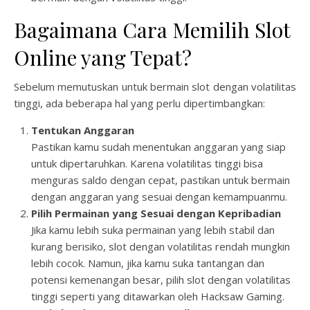
Bagaimana Cara Memilih Slot
Online yang Tepat?
Sebelum memutuskan untuk bermain slot dengan volatilitas
tinggi, ada beberapa hal yang perlu dipertimbangkan:
Tentukan Anggaran
Pastikan kamu sudah menentukan anggaran yang siap
untuk dipertaruhkan. Karena volatilitas tinggi bisa
menguras saldo dengan cepat, pastikan untuk bermain
dengan anggaran yang sesuai dengan kemampuanmu.
Pilih Permainan yang Sesuai dengan Kepribadian
Jika kamu lebih suka permainan yang lebih stabil dan
kurang berisiko, slot dengan volatilitas rendah mungkin
lebih cocok. Namun, jika kamu suka tantangan dan
potensi kemenangan besar, pilih slot dengan volatilitas
tinggi seperti yang ditawarkan oleh Hacksaw Gaming.