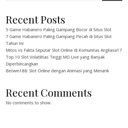
Recent Posts
5 Game Habanero Paling Gampang Bocor di Situs Slot
7 Game Habanero Paling Gampang Pecah di Situs Slot
Tahun Ini
Mitos vs Fakta Seputar Slot Online di Komunitas Angkasa17
Top 10 Slot Volatilitas Tinggi MG Live yang Banyak
Diperbincangkan
Betwin188: Slot Online dengan Animasi yang Menarik
Recent Comments
No comments to show.