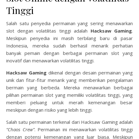
Tinggi
Salah satu penyedia permainan yang sering menawarkan
slot dengan volatilitas tinggi adalah
Hacksaw Gaming
.
Meskipun penyedia ini masih terbilang baru di pasar
Indonesia, mereka sudah berhasil menarik perhatian
banyak pemain dengan berbagai permainan slot yang
inovatif dan menawarkan volatilitas tinggi.
Hacksaw Gaming
dikenal dengan desain permainan yang
unik dan fitur-fitur menarik yang memberikan pengalaman
bermain yang berbeda. Mereka menawarkan berbagai
pilihan permainan slot yang memiliki volatilitas tinggi, yang
memberi peluang untuk meraih kemenangan besar
meskipun dengan risiko yang lebih tinggi.
Salah satu permainan terkenal dari Hacksaw Gaming adalah
“Chaos Crew”
. Permainan ini menawarkan volatilitas tinggi
dengan potensi kemenangan yang luar biasa. Meskipun