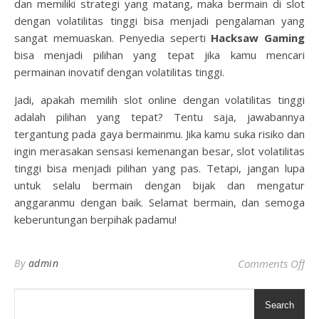
dan memiliki strategi yang matang, maka bermain di slot
dengan volatilitas tinggi bisa menjadi pengalaman yang
sangat memuaskan. Penyedia seperti
Hacksaw Gaming
bisa menjadi pilihan yang tepat jika kamu mencari
permainan inovatif dengan volatilitas tinggi.
Jadi, apakah memilih slot online dengan volatilitas tinggi
adalah pilihan yang tepat? Tentu saja, jawabannya
tergantung pada gaya bermainmu. Jika kamu suka risiko dan
ingin merasakan sensasi kemenangan besar, slot volatilitas
tinggi bisa menjadi pilihan yang pas. Tetapi, jangan lupa
untuk selalu bermain dengan bijak dan mengatur
anggaranmu dengan baik. Selamat bermain, dan semoga
keberuntungan berpihak padamu!
on 
By
admin
Comments Off
Search