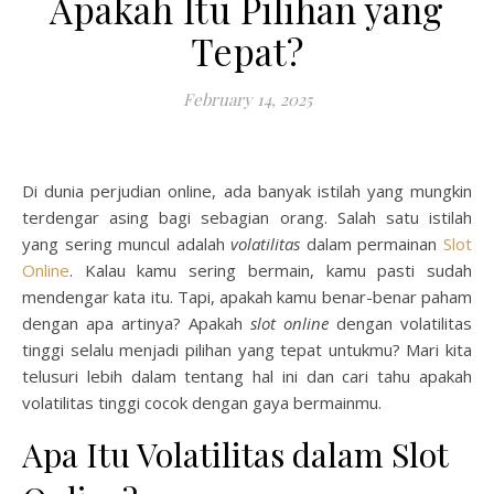
Apakah Itu Pilihan yang
Tepat?
February 14, 2025
Di dunia perjudian online, ada banyak istilah yang mungkin
terdengar asing bagi sebagian orang. Salah satu istilah
yang sering muncul adalah
volatilitas
dalam permainan
Slot
Online
. Kalau kamu sering bermain, kamu pasti sudah
mendengar kata itu. Tapi, apakah kamu benar-benar paham
dengan apa artinya? Apakah
slot online
dengan volatilitas
tinggi selalu menjadi pilihan yang tepat untukmu? Mari kita
telusuri lebih dalam tentang hal ini dan cari tahu apakah
volatilitas tinggi cocok dengan gaya bermainmu.
Apa Itu Volatilitas dalam Slot