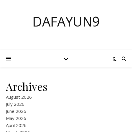
DAFAYUN9
Archives
August 2026
July 2026
June 2026
May 2026
April 2026