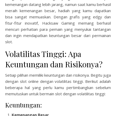
kemenangan datang lebih jarang, namun saat kamu berhasil
meraih kemenangan besar, hadiah yang kamu dapatkan
bisa sangat memuaskan. Dengan grafis yang edgy dan
fitur-fitur inovatif, Hacksaw Gaming memang berhasil
mencuri perhatian para pemain yang menyukai tantangan
dan ingin mendapatkan keuntungan besar dari permainan
slot.
Volatilitas Tinggi: Apa
Keuntungan dan Risikonya?
Setiap pilihan memiliki keuntungan dan risikonya. Begitu juga
dengan slot online dengan volatilitas tinggi. Berikut adalah
beberapa hal yang perlu kamu pertimbangkan sebelum
memutuskan untuk bermain slot dengan volatilitas tinggi:
Keuntungan:
Kemenangan Besar