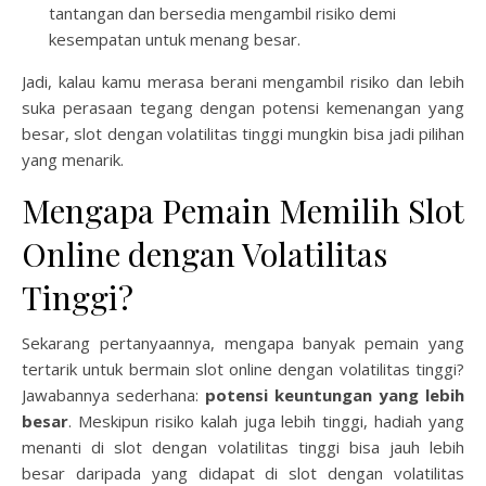
tantangan dan bersedia mengambil risiko demi
kesempatan untuk menang besar.
Jadi, kalau kamu merasa berani mengambil risiko dan lebih
suka perasaan tegang dengan potensi kemenangan yang
besar, slot dengan volatilitas tinggi mungkin bisa jadi pilihan
yang menarik.
Mengapa Pemain Memilih Slot
Online dengan Volatilitas
Tinggi?
Sekarang pertanyaannya, mengapa banyak pemain yang
tertarik untuk bermain slot online dengan volatilitas tinggi?
Jawabannya sederhana:
potensi keuntungan yang lebih
besar
. Meskipun risiko kalah juga lebih tinggi, hadiah yang
menanti di slot dengan volatilitas tinggi bisa jauh lebih
besar daripada yang didapat di slot dengan volatilitas