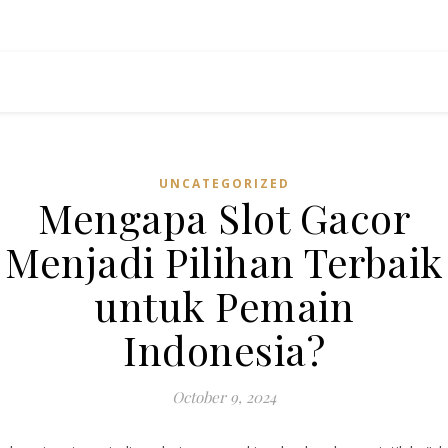
UNCATEGORIZED
Mengapa Slot Gacor
Menjadi Pilihan Terbaik
untuk Pemain
Indonesia?
October 9, 2024