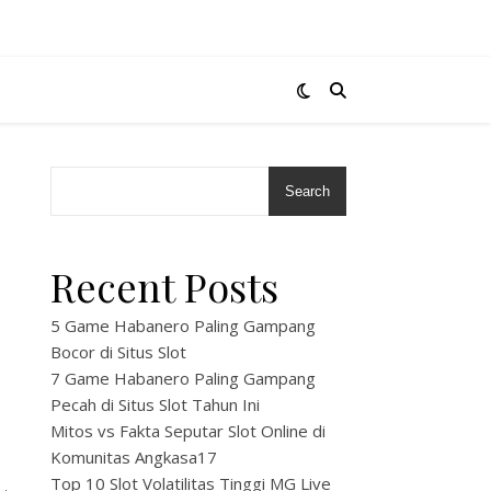
Search
Recent Posts
5 Game Habanero Paling Gampang
Bocor di Situs Slot
7 Game Habanero Paling Gampang
Pecah di Situs Slot Tahun Ini
Mitos vs Fakta Seputar Slot Online di
Komunitas Angkasa17
Top 10 Slot Volatilitas Tinggi MG Live