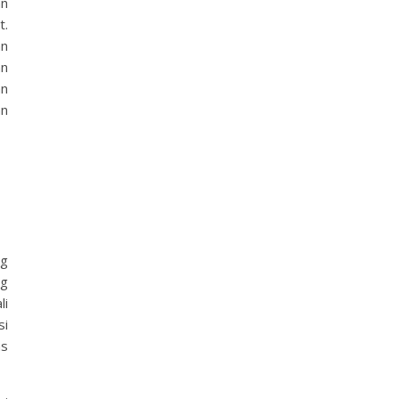
an
t.
an
an
an
n
ng
ng
li
si
as