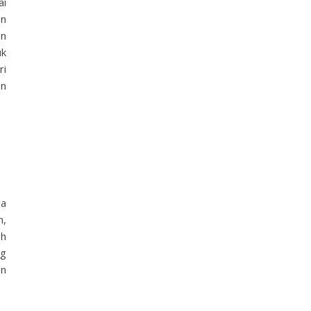
ai
an
an
uk
ri
an
ma
n,
ah
ng
an