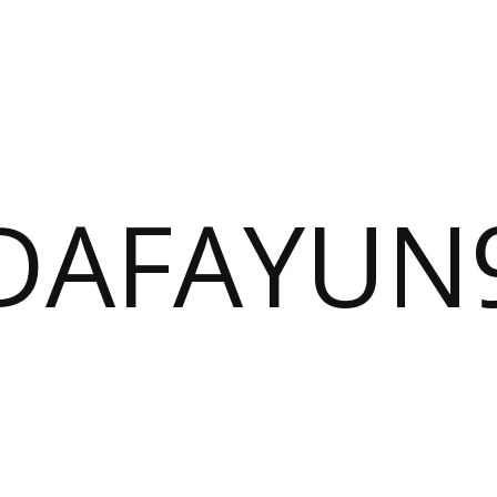
DAFAYUN