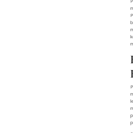
P
m
P
b
m
m
P
m
l
m
p
p