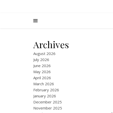
Archives
August 2026
July 2026
June 2026
May 2026
April 2026
March 2026
February 2026
January 2026
December 2025
November 2025