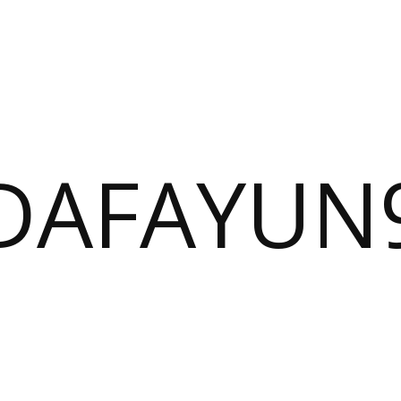
DAFAYUN