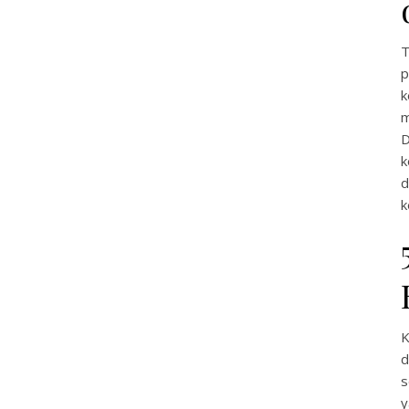
T
p
k
m
D
k
d
k
K
d
s
y