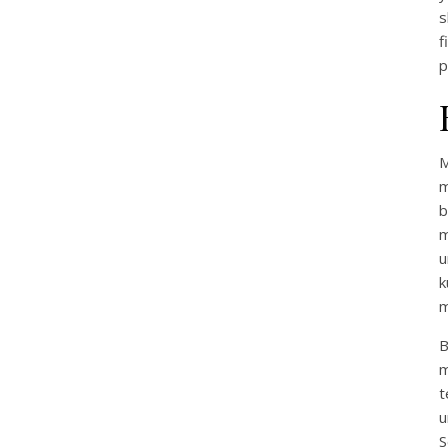
s
f
p
M
m
b
m
u
k
m
B
m
t
u
S