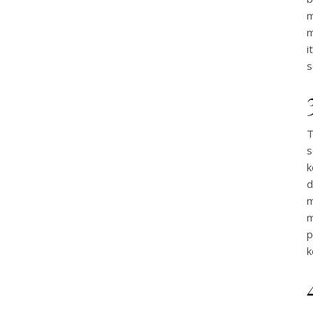
m
m
i
s
T
s
k
d
m
m
p
k