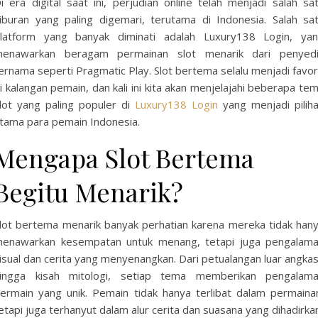
i era digital saat ini, perjudian online telah menjadi salah sa
iburan yang paling digemari, terutama di Indonesia. Salah sa
latform yang banyak diminati adalah Luxury138 Login, ya
enawarkan beragam permainan slot menarik dari penyed
ernama seperti Pragmatic Play. Slot bertema selalu menjadi favor
i kalangan pemain, dan kali ini kita akan menjelajahi beberapa te
lot yang paling populer di
Luxury138 Login
yang menjadi pilih
tama para pemain Indonesia.
Mengapa Slot Bertema
Begitu Menarik?
lot bertema menarik banyak perhatian karena mereka tidak han
enawarkan kesempatan untuk menang, tetapi juga pengalam
isual dan cerita yang menyenangkan. Dari petualangan luar angka
ingga kisah mitologi, setiap tema memberikan pengalam
ermain yang unik. Pemain tidak hanya terlibat dalam permaina
etapi juga terhanyut dalam alur cerita dan suasana yang dihadirka