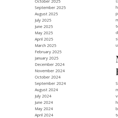
D
October 2025
h
September 2025
p
August 2025
m
July 2025
t
June 2025
d
May 2025
s
April 2025
u
March 2025
February 2025
January 2025
December 2024
November 2024
October 2024
September 2024
S
August 2024
m
July 2024
v
June 2024
h
May 2024
b
April 2024
t