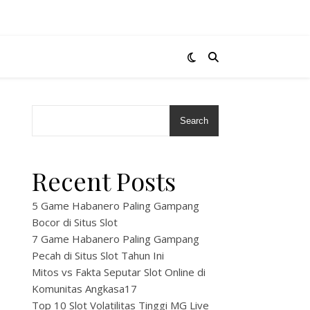
Search
Recent Posts
5 Game Habanero Paling Gampang
Bocor di Situs Slot
7 Game Habanero Paling Gampang
Pecah di Situs Slot Tahun Ini
Mitos vs Fakta Seputar Slot Online di
Komunitas Angkasa17
Top 10 Slot Volatilitas Tinggi MG Live