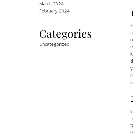
March 2024
February 2024
S
Categories
a
p
Uncategorized
m
l
d
y
m
m
S
I
“
b