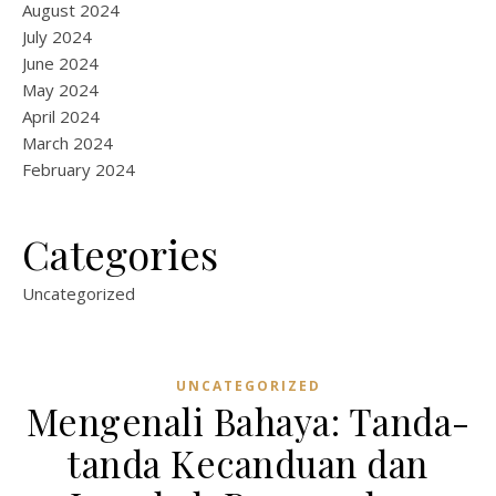
August 2024
July 2024
June 2024
May 2024
April 2024
March 2024
February 2024
Categories
Uncategorized
UNCATEGORIZED
Mengenali Bahaya: Tanda-
tanda Kecanduan dan