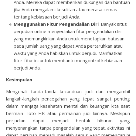
Anda. Mereka dapat memberikan dukungan dan bantuan
jika Anda mengalami kesulitan atau merasa cemas
tentang kebiasaan berjudi Anda.
Menggunakan Fitur Pengendalian Diri
: Banyak situs
perjudian online menyediakan fitur pengendalian diri
yang memungkinkan Anda untuk menetapkan batasan
pada jumlah uang yang dapat Anda pertaruhkan atau
waktu yang Anda habiskan untuk berjudi. Manfaatkan
fitur-fitur ini untuk membantu mengontrol kebiasaan
berjudi Anda.
Kesimpulan
Mengenali tanda-tanda kecanduan judi dan mengambil
langkah-langkah pencegahan yang tepat sangat penting
dalam menjaga kesehatan mental dan keuangan kita saat
bermain Toto HK atau permainan judi lainnya. Meskipun
perjudian dapat menjadi bentuk hiburan yang
menyenangkan, tanpa pengendalian yang tepat, aktivitas ini
dapat berubah menjadi masalah serius yang memengaruhi