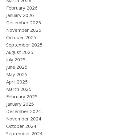
March 2026
February 2026
January 2026
December 2025
November 2025
October 2025
September 2025
August 2025
July 2025
June 2025
May 2025
April 2025
March 2025
February 2025
January 2025
December 2024
November 2024
October 2024
September 2024