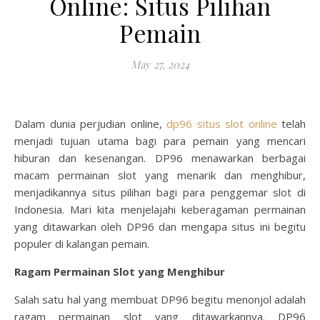
Online: Situs Pilihan
Pemain
May 27, 2024
Dalam dunia perjudian online,
dp96 situs slot online
telah
menjadi tujuan utama bagi para pemain yang mencari
hiburan dan kesenangan. DP96 menawarkan berbagai
macam permainan slot yang menarik dan menghibur,
menjadikannya situs pilihan bagi para penggemar slot di
Indonesia. Mari kita menjelajahi keberagaman permainan
yang ditawarkan oleh DP96 dan mengapa situs ini begitu
populer di kalangan pemain.
Ragam Permainan Slot yang Menghibur
Salah satu hal yang membuat DP96 begitu menonjol adalah
ragam permainan slot yang ditawarkannya. DP96