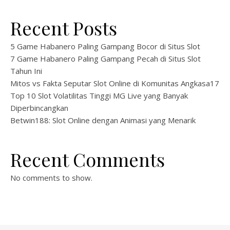
Recent Posts
5 Game Habanero Paling Gampang Bocor di Situs Slot
7 Game Habanero Paling Gampang Pecah di Situs Slot
Tahun Ini
Mitos vs Fakta Seputar Slot Online di Komunitas Angkasa17
Top 10 Slot Volatilitas Tinggi MG Live yang Banyak
Diperbincangkan
Betwin188: Slot Online dengan Animasi yang Menarik
Recent Comments
No comments to show.