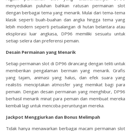
menyediakan puluhan bahkan ratusan permainan slot
dengan berbagai tema yang menarik. Mulai dari tema-tema
klasik seperti buah-buahan dan angka hingga tema yang
lebih modern seperti petualangan di hutan belantara atau
eksplorasi luar angkasa, DP96 memiliki sesuatu untuk
setiap selera dan preferensi pemain.
Desain Permainan yang Menarik
Setiap permainan slot di DP96 dirancang dengan teliti untuk
memberikan pengalaman bermain yang menarik. Grafis
yang tajam, animasi yang halus, dan efek suara yang
realistis menciptakan atmosfer yang memikat bagi para
pemain. Dengan desain permainan yang menghibur, DP96
berhasil menarik minat para pemain dan membuat mereka
kembali lagi untuk mencoba peruntungan mereka.
Jackpot Menggiurkan dan Bonus Melimpah
Tidak hanya menawarkan berbagai macam permainan slot