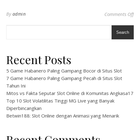
on
By
admin
Comments Off
Search
Recent Posts
5 Game Habanero Paling Gampang Bocor di Situs Slot
7 Game Habanero Paling Gampang Pecah di Situs Slot
Tahun Ini
Mitos vs Fakta Seputar Slot Online di Komunitas Angkasa17
Top 10 Slot Volatilitas Tinggi MG Live yang Banyak
Diperbincangkan
Betwin188: Slot Online dengan Animasi yang Menarik
Recent Comments