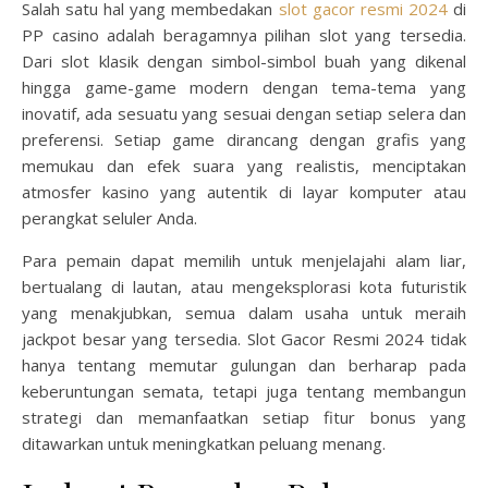
Salah satu hal yang membedakan
slot gacor resmi 2024
di
PP casino adalah beragamnya pilihan slot yang tersedia.
Dari slot klasik dengan simbol-simbol buah yang dikenal
hingga game-game modern dengan tema-tema yang
inovatif, ada sesuatu yang sesuai dengan setiap selera dan
preferensi. Setiap game dirancang dengan grafis yang
memukau dan efek suara yang realistis, menciptakan
atmosfer kasino yang autentik di layar komputer atau
perangkat seluler Anda.
Para pemain dapat memilih untuk menjelajahi alam liar,
bertualang di lautan, atau mengeksplorasi kota futuristik
yang menakjubkan, semua dalam usaha untuk meraih
jackpot besar yang tersedia. Slot Gacor Resmi 2024 tidak
hanya tentang memutar gulungan dan berharap pada
keberuntungan semata, tetapi juga tentang membangun
strategi dan memanfaatkan setiap fitur bonus yang
ditawarkan untuk meningkatkan peluang menang.