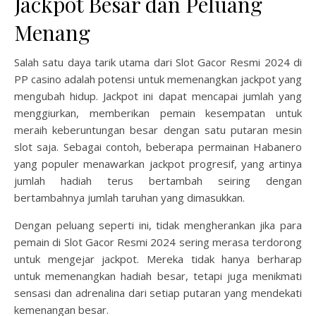
Jackpot Besar dan Peluang
Menang
Salah satu daya tarik utama dari Slot Gacor Resmi 2024 di
PP casino adalah potensi untuk memenangkan jackpot yang
mengubah hidup. Jackpot ini dapat mencapai jumlah yang
menggiurkan, memberikan pemain kesempatan untuk
meraih keberuntungan besar dengan satu putaran mesin
slot saja. Sebagai contoh, beberapa permainan Habanero
yang populer menawarkan jackpot progresif, yang artinya
jumlah hadiah terus bertambah seiring dengan
bertambahnya jumlah taruhan yang dimasukkan.
Dengan peluang seperti ini, tidak mengherankan jika para
pemain di Slot Gacor Resmi 2024 sering merasa terdorong
untuk mengejar jackpot. Mereka tidak hanya berharap
untuk memenangkan hadiah besar, tetapi juga menikmati
sensasi dan adrenalina dari setiap putaran yang mendekati
kemenangan besar.