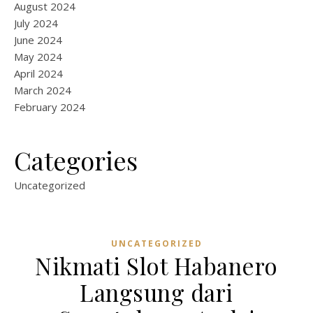
August 2024
July 2024
June 2024
May 2024
April 2024
March 2024
February 2024
Categories
Uncategorized
UNCATEGORIZED
Nikmati Slot Habanero
Langsung dari