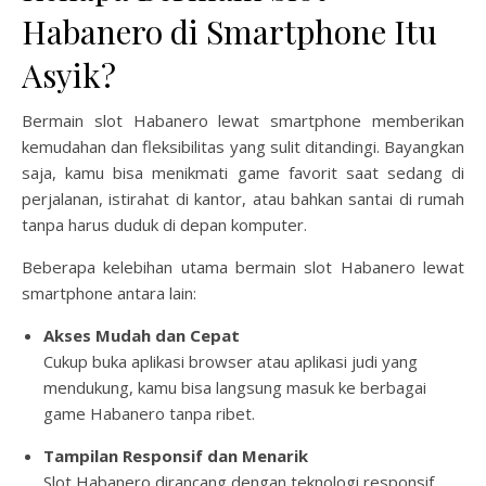
Habanero di Smartphone Itu
Asyik?
Bermain slot Habanero lewat smartphone memberikan
kemudahan dan fleksibilitas yang sulit ditandingi. Bayangkan
saja, kamu bisa menikmati game favorit saat sedang di
perjalanan, istirahat di kantor, atau bahkan santai di rumah
tanpa harus duduk di depan komputer.
Beberapa kelebihan utama bermain slot Habanero lewat
smartphone antara lain:
Akses Mudah dan Cepat
Cukup buka aplikasi browser atau aplikasi judi yang
mendukung, kamu bisa langsung masuk ke berbagai
game Habanero tanpa ribet.
Tampilan Responsif dan Menarik
Slot Habanero dirancang dengan teknologi responsif