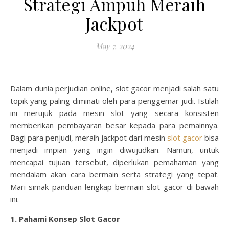
Strategi Ampuh Meraih
Jackpot
May 7, 2024
Dalam dunia perjudian online, slot gacor menjadi salah satu
topik yang paling diminati oleh para penggemar judi. Istilah
ini merujuk pada mesin slot yang secara konsisten
memberikan pembayaran besar kepada para pemainnya.
Bagi para penjudi, meraih jackpot dari mesin
slot gacor
bisa
menjadi impian yang ingin diwujudkan. Namun, untuk
mencapai tujuan tersebut, diperlukan pemahaman yang
mendalam akan cara bermain serta strategi yang tepat.
Mari simak panduan lengkap bermain slot gacor di bawah
ini.
1. Pahami Konsep Slot Gacor