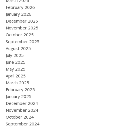
March 2026
February 2026
January 2026
December 2025
November 2025
October 2025
September 2025
August 2025
July 2025
June 2025
May 2025
April 2025
March 2025
February 2025
January 2025
December 2024
November 2024
October 2024
September 2024