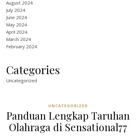
August 2024
July 2024
June 2024
May 2024
April 2024
March 2024
February 2024
Categories
Uncategorized
UNCATEGORIZED
Panduan Lengkap Taruhan
Olahraga di Sensational77