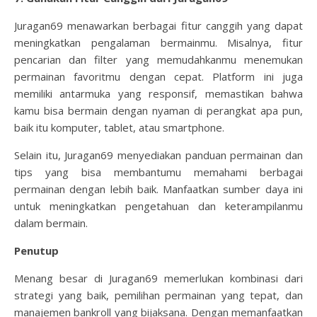
Juragan69 menawarkan berbagai fitur canggih yang dapat
meningkatkan pengalaman bermainmu. Misalnya, fitur
pencarian dan filter yang memudahkanmu menemukan
permainan favoritmu dengan cepat. Platform ini juga
memiliki antarmuka yang responsif, memastikan bahwa
kamu bisa bermain dengan nyaman di perangkat apa pun,
baik itu komputer, tablet, atau smartphone.
Selain itu, Juragan69 menyediakan panduan permainan dan
tips yang bisa membantumu memahami berbagai
permainan dengan lebih baik. Manfaatkan sumber daya ini
untuk meningkatkan pengetahuan dan keterampilanmu
dalam bermain.
Penutup
Menang besar di Juragan69 memerlukan kombinasi dari
strategi yang baik, pemilihan permainan yang tepat, dan
manajemen bankroll yang bijaksana. Dengan memanfaatkan