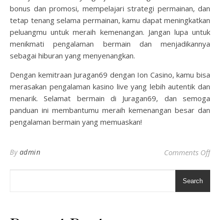
bonus dan promosi, mempelajari strategi permainan, dan
tetap tenang selama permainan, kamu dapat meningkatkan
peluangmu untuk meraih kemenangan. Jangan lupa untuk
menikmati pengalaman bermain dan menjadikannya
sebagai hiburan yang menyenangkan.
Dengan kemitraan Juragan69 dengan Ion Casino, kamu bisa
merasakan pengalaman kasino live yang lebih autentik dan
menarik. Selamat bermain di Juragan69, dan semoga
panduan ini membantumu meraih kemenangan besar dan
pengalaman bermain yang memuaskan!
on
By
admin
Comments Off
Search