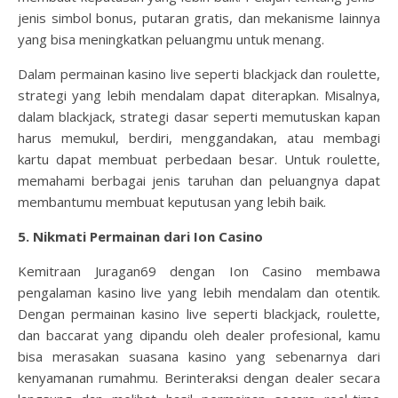
jenis simbol bonus, putaran gratis, dan mekanisme lainnya
yang bisa meningkatkan peluangmu untuk menang.
Dalam permainan kasino live seperti blackjack dan roulette,
strategi yang lebih mendalam dapat diterapkan. Misalnya,
dalam blackjack, strategi dasar seperti memutuskan kapan
harus memukul, berdiri, menggandakan, atau membagi
kartu dapat membuat perbedaan besar. Untuk roulette,
memahami berbagai jenis taruhan dan peluangnya dapat
membantumu membuat keputusan yang lebih baik.
5. Nikmati Permainan dari Ion Casino
Kemitraan Juragan69 dengan Ion Casino membawa
pengalaman kasino live yang lebih mendalam dan otentik.
Dengan permainan kasino live seperti blackjack, roulette,
dan baccarat yang dipandu oleh dealer profesional, kamu
bisa merasakan suasana kasino yang sebenarnya dari
kenyamanan rumahmu. Berinteraksi dengan dealer secara