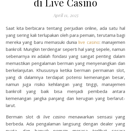
di Live Casino
April 11, 2025
Saat kita berbicara tentang perjudian online, ada satu hal
yang sering kali terlupakan oleh para pemain, terutama bagi
mereka yang baru memasuki dunia
live casino
: manajemen
bankroll. Mungkin terdengar seperti hal yang sepele, namun
sebenarnya ini adalah fondasi yang sangat penting dalam
memastikan pengalaman bermain yang menyenangkan dan
berkelanjutan. Khususnya ketika bermain permainan slot,
yang di dalamnya terdapat potensi kemenangan besar,
namun juga risiko kehilangan yang tinggi, manajemen
bankroll yang baik bisa menjadi pembeda antara
kemenangan jangka panjang dan kerugian yang berlarut-
larut.
Bermain slot di
live casino
menawarkan sensasi yang
berbeda. Ada pengalaman langsung dengan dealer yang
nyata, dan banyak pemain merasa terlibat secara