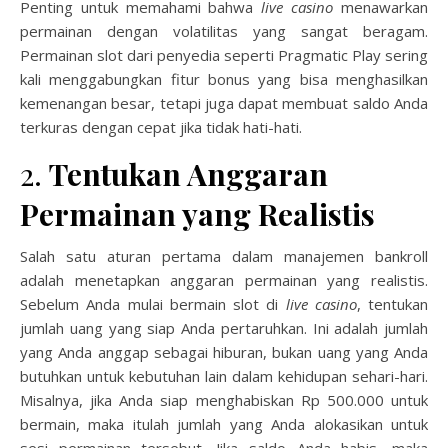
Penting untuk memahami bahwa
live casino
menawarkan
permainan dengan volatilitas yang sangat beragam.
Permainan slot dari penyedia seperti Pragmatic Play sering
kali menggabungkan fitur bonus yang bisa menghasilkan
kemenangan besar, tetapi juga dapat membuat saldo Anda
terkuras dengan cepat jika tidak hati-hati.
2.
Tentukan Anggaran
Permainan yang Realistis
Salah satu aturan pertama dalam manajemen bankroll
adalah menetapkan anggaran permainan yang realistis.
Sebelum Anda mulai bermain slot di
live casino
, tentukan
jumlah uang yang siap Anda pertaruhkan. Ini adalah jumlah
yang Anda anggap sebagai hiburan, bukan uang yang Anda
butuhkan untuk kebutuhan lain dalam kehidupan sehari-hari.
Misalnya, jika Anda siap menghabiskan Rp 500.000 untuk
bermain, maka itulah jumlah yang Anda alokasikan untuk