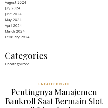
August 2024
July 2024
June 2024
May 2024
April 2024
March 2024
February 2024
Categories
Uncategorized
UNCATEGORIZED
Pentingnya Manajemen
Bankroll Saat Bermain Slot