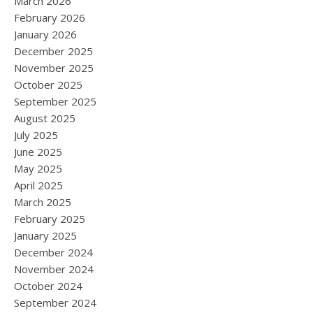
March 2026
February 2026
January 2026
December 2025
November 2025
October 2025
September 2025
August 2025
July 2025
June 2025
May 2025
April 2025
March 2025
February 2025
January 2025
December 2024
November 2024
October 2024
September 2024