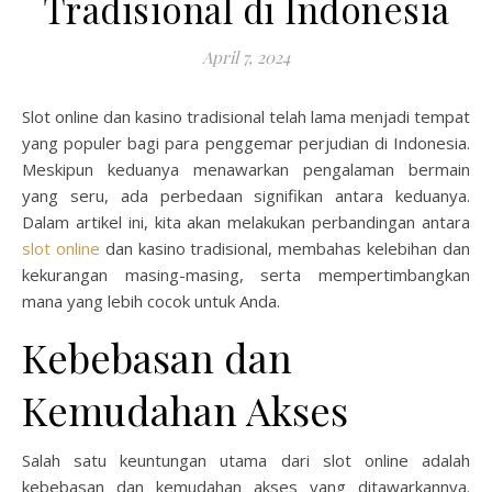
Tradisional di Indonesia
April 7, 2024
Slot online dan kasino tradisional telah lama menjadi tempat
yang populer bagi para penggemar perjudian di Indonesia.
Meskipun keduanya menawarkan pengalaman bermain
yang seru, ada perbedaan signifikan antara keduanya.
Dalam artikel ini, kita akan melakukan perbandingan antara
slot online
dan kasino tradisional, membahas kelebihan dan
kekurangan masing-masing, serta mempertimbangkan
mana yang lebih cocok untuk Anda.
Kebebasan dan
Kemudahan Akses
Salah satu keuntungan utama dari slot online adalah
kebebasan dan kemudahan akses yang ditawarkannya.