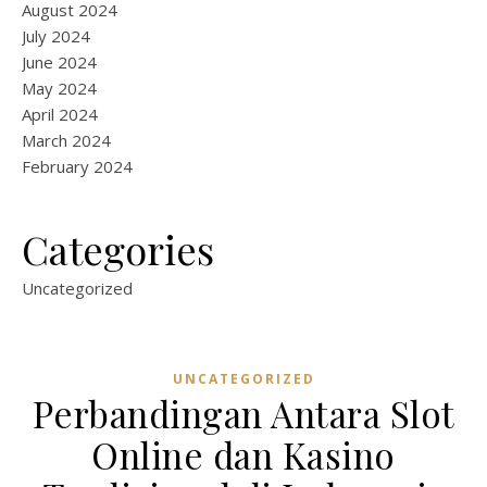
August 2024
July 2024
June 2024
May 2024
April 2024
March 2024
February 2024
Categories
Uncategorized
UNCATEGORIZED
Perbandingan Antara Slot
Online dan Kasino