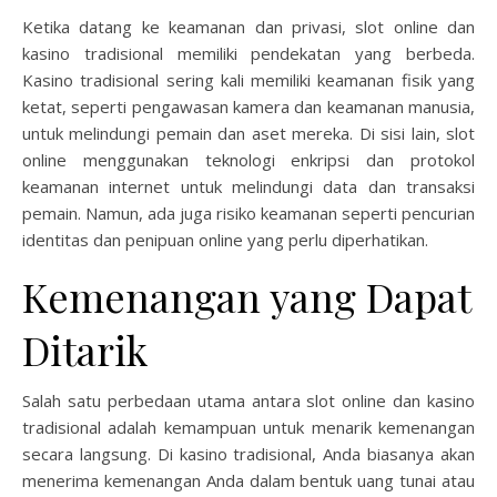
Ketika datang ke keamanan dan privasi, slot online dan
kasino tradisional memiliki pendekatan yang berbeda.
Kasino tradisional sering kali memiliki keamanan fisik yang
ketat, seperti pengawasan kamera dan keamanan manusia,
untuk melindungi pemain dan aset mereka. Di sisi lain, slot
online menggunakan teknologi enkripsi dan protokol
keamanan internet untuk melindungi data dan transaksi
pemain. Namun, ada juga risiko keamanan seperti pencurian
identitas dan penipuan online yang perlu diperhatikan.
Kemenangan yang Dapat
Ditarik
Salah satu perbedaan utama antara slot online dan kasino
tradisional adalah kemampuan untuk menarik kemenangan
secara langsung. Di kasino tradisional, Anda biasanya akan
menerima kemenangan Anda dalam bentuk uang tunai atau