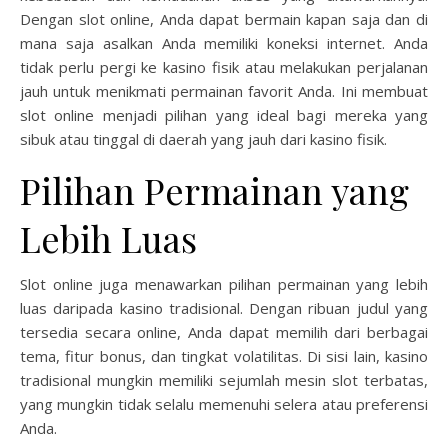
Dengan slot online, Anda dapat bermain kapan saja dan di
mana saja asalkan Anda memiliki koneksi internet. Anda
tidak perlu pergi ke kasino fisik atau melakukan perjalanan
jauh untuk menikmati permainan favorit Anda. Ini membuat
slot online menjadi pilihan yang ideal bagi mereka yang
sibuk atau tinggal di daerah yang jauh dari kasino fisik.
Pilihan Permainan yang
Lebih Luas
Slot online juga menawarkan pilihan permainan yang lebih
luas daripada kasino tradisional. Dengan ribuan judul yang
tersedia secara online, Anda dapat memilih dari berbagai
tema, fitur bonus, dan tingkat volatilitas. Di sisi lain, kasino
tradisional mungkin memiliki sejumlah mesin slot terbatas,
yang mungkin tidak selalu memenuhi selera atau preferensi
Anda.