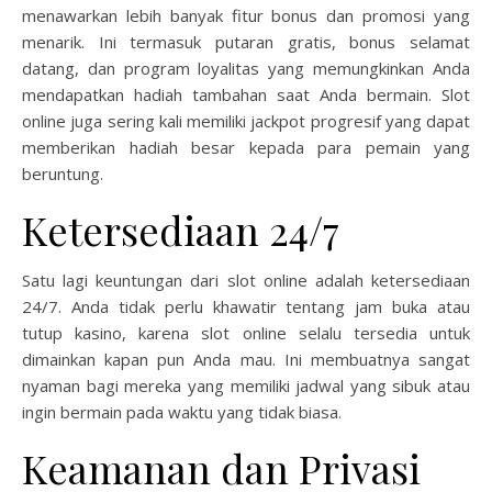
menawarkan lebih banyak fitur bonus dan promosi yang
menarik. Ini termasuk putaran gratis, bonus selamat
datang, dan program loyalitas yang memungkinkan Anda
mendapatkan hadiah tambahan saat Anda bermain. Slot
online juga sering kali memiliki jackpot progresif yang dapat
memberikan hadiah besar kepada para pemain yang
beruntung.
Ketersediaan 24/7
Satu lagi keuntungan dari slot online adalah ketersediaan
24/7. Anda tidak perlu khawatir tentang jam buka atau
tutup kasino, karena slot online selalu tersedia untuk
dimainkan kapan pun Anda mau. Ini membuatnya sangat
nyaman bagi mereka yang memiliki jadwal yang sibuk atau
ingin bermain pada waktu yang tidak biasa.
Keamanan dan Privasi