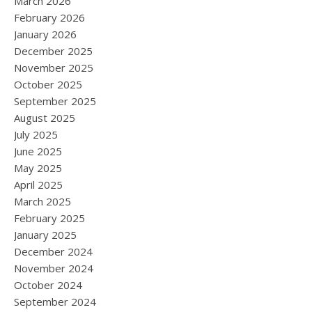
March 2026
February 2026
January 2026
December 2025
November 2025
October 2025
September 2025
August 2025
July 2025
June 2025
May 2025
April 2025
March 2025
February 2025
January 2025
December 2024
November 2024
October 2024
September 2024