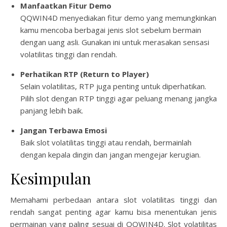
Manfaatkan Fitur Demo
QQWIN4D menyediakan fitur demo yang memungkinkan
kamu mencoba berbagai jenis slot sebelum bermain
dengan uang asli. Gunakan ini untuk merasakan sensasi
volatilitas tinggi dan rendah.
Perhatikan RTP (Return to Player)
Selain volatilitas, RTP juga penting untuk diperhatikan.
Pilih slot dengan RTP tinggi agar peluang menang jangka
panjang lebih baik.
Jangan Terbawa Emosi
Baik slot volatilitas tinggi atau rendah, bermainlah
dengan kepala dingin dan jangan mengejar kerugian.
Kesimpulan
Memahami perbedaan antara slot volatilitas tinggi dan
rendah sangat penting agar kamu bisa menentukan jenis
permainan yang paling sesuai di QQWIN4D. Slot volatilitas