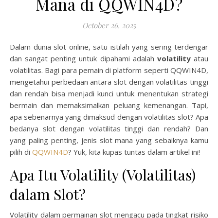
Mana di QQWIN4D?
October 26, 2025
Dalam dunia slot online, satu istilah yang sering terdengar
dan sangat penting untuk dipahami adalah
volatility
atau
volatilitas. Bagi para pemain di platform seperti QQWIN4D,
mengetahui perbedaan antara slot dengan volatilitas tinggi
dan rendah bisa menjadi kunci untuk menentukan strategi
bermain dan memaksimalkan peluang kemenangan. Tapi,
apa sebenarnya yang dimaksud dengan volatilitas slot? Apa
bedanya slot dengan volatilitas tinggi dan rendah? Dan
yang paling penting, jenis slot mana yang sebaiknya kamu
pilih di
QQWIN4D
? Yuk, kita kupas tuntas dalam artikel ini!
Apa Itu Volatility (Volatilitas)
dalam Slot?
Volatility dalam permainan slot mengacu pada tingkat risiko