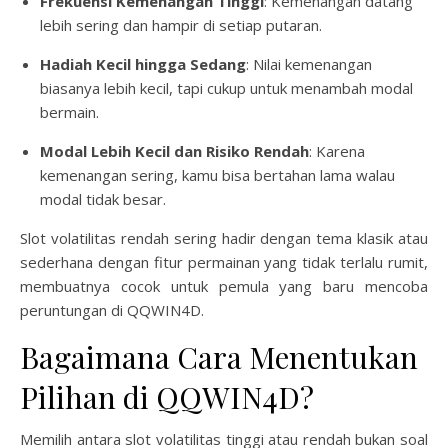
Frekuensi Kemenangan Tinggi
: Kemenangan datang
lebih sering dan hampir di setiap putaran.
Hadiah Kecil hingga Sedang
: Nilai kemenangan
biasanya lebih kecil, tapi cukup untuk menambah modal
bermain.
Modal Lebih Kecil dan Risiko Rendah
: Karena
kemenangan sering, kamu bisa bertahan lama walau
modal tidak besar.
Slot volatilitas rendah sering hadir dengan tema klasik atau
sederhana dengan fitur permainan yang tidak terlalu rumit,
membuatnya cocok untuk pemula yang baru mencoba
peruntungan di QQWIN4D.
Bagaimana Cara Menentukan
Pilihan di QQWIN4D?
Memilih antara slot volatilitas tinggi atau rendah bukan soal