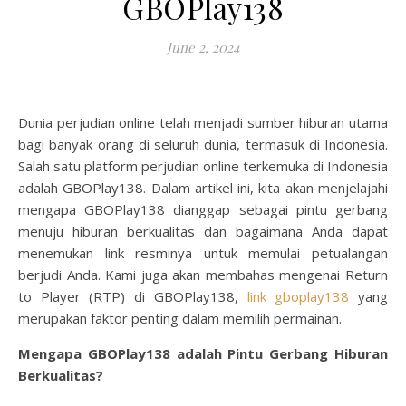
GBOPlay138
June 2, 2024
Dunia perjudian online telah menjadi sumber hiburan utama
bagi banyak orang di seluruh dunia, termasuk di Indonesia.
Salah satu platform perjudian online terkemuka di Indonesia
adalah GBOPlay138. Dalam artikel ini, kita akan menjelajahi
mengapa GBOPlay138 dianggap sebagai pintu gerbang
menuju hiburan berkualitas dan bagaimana Anda dapat
menemukan link resminya untuk memulai petualangan
berjudi Anda. Kami juga akan membahas mengenai Return
to Player (RTP) di GBOPlay138,
link gboplay138
yang
merupakan faktor penting dalam memilih permainan.
Mengapa GBOPlay138 adalah Pintu Gerbang Hiburan
Berkualitas?