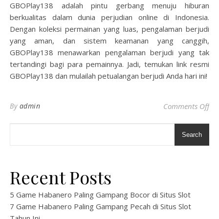
GBOPlay138 adalah pintu gerbang menuju hiburan
berkualitas dalam dunia perjudian online di Indonesia.
Dengan koleksi permainan yang luas, pengalaman berjudi
yang aman, dan sistem keamanan yang canggih,
GBOPlay138 menawarkan pengalaman berjudi yang tak
tertandingi bagi para pemainnya. Jadi, temukan link resmi
GBOPlay138 dan mulailah petualangan berjudi Anda hari ini!
on
By
admin
Comments Off
Search
Recent Posts
5 Game Habanero Paling Gampang Bocor di Situs Slot
7 Game Habanero Paling Gampang Pecah di Situs Slot
Tahun Ini