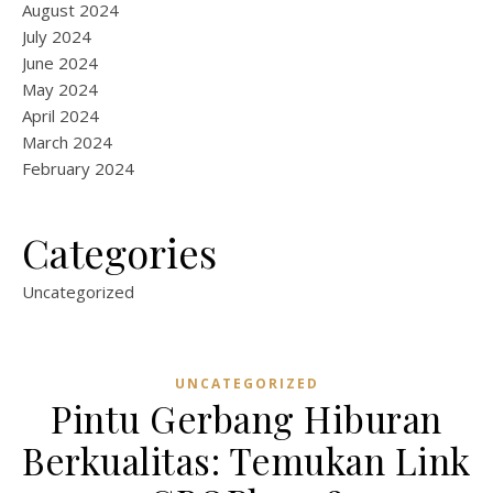
August 2024
July 2024
June 2024
May 2024
April 2024
March 2024
February 2024
Categories
Uncategorized
UNCATEGORIZED
Pintu Gerbang Hiburan
Berkualitas: Temukan Link