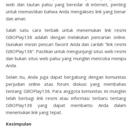
web dan tautan palsu yang beredar di internet, penting
untuk memastikan bahwa Anda mengakses link yang benar
dan aman.
Salah satu cara terbaik untuk menemukan link resmi
GBOPlay138 adalah dengan melakukan pencarian online.
Gunakan mesin pencari favorit Anda dan carilah “link resmi
GBOPlay138”. Pastikan untuk mengunjungi situs web resmi
dan bukan situs web palsu yang mungkin mencoba menipu
Anda.
Selain itu, Anda juga dapat bergabung dengan komunitas
perjudian online atau forum diskusi yang membahas
tentang GBOPlay138. Para anggota komunitas ini mungkin
telah berbagi link resmi atau informasi terbaru tentang
GBOPlay138 yang dapat membantu Anda dalam
menemukan link yang tepat.
Kesimpulan