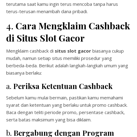
terutama saat kamu ingin terus mencoba tanpa harus
terus-terusan menambah dana pribadi.
4.
Cara Mengklaim Cashback
di Situs Slot Gacor
Mengklaim cashback di
situs slot gacor
biasanya cukup
mudah, namun setiap situs memiliki prosedur yang
berbeda-beda. Berikut adalah langkah-langkah umum yang
biasanya berlaku:
a.
Periksa Ketentuan Cashback
Sebelum kamu mulai bermain, pastikan kamu memahami
syarat dan ketentuan yang berlaku untuk promo cashback.
Baca dengan teliti periode promo, persentase cashback,
serta batas maksimum yang bisa diklaim.
b.
Bergabung dengan Program