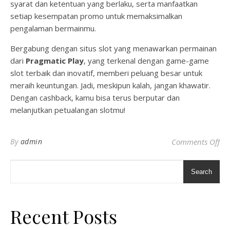
syarat dan ketentuan yang berlaku, serta manfaatkan
setiap kesempatan promo untuk memaksimalkan
pengalaman bermainmu.
Bergabung dengan situs slot yang menawarkan permainan
dari
Pragmatic Play
, yang terkenal dengan game-game
slot terbaik dan inovatif, memberi peluang besar untuk
meraih keuntungan. Jadi, meskipun kalah, jangan khawatir.
Dengan cashback, kamu bisa terus berputar dan
melanjutkan petualangan slotmu!
on
By
admin
Comments Off
Search
Recent Posts