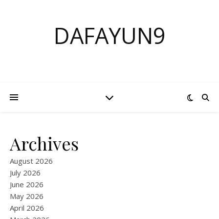
DAFAYUN9
Archives
August 2026
July 2026
June 2026
May 2026
April 2026