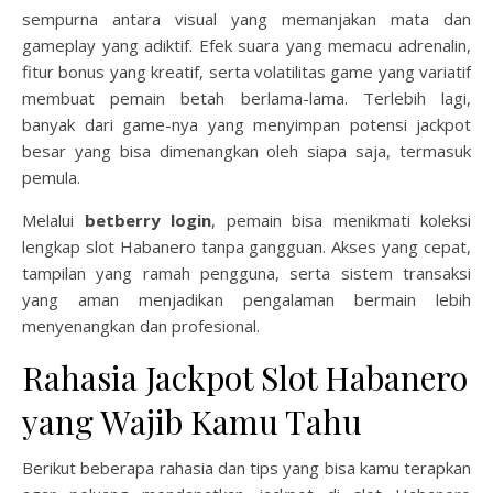
sempurna antara visual yang memanjakan mata dan
gameplay yang adiktif. Efek suara yang memacu adrenalin,
fitur bonus yang kreatif, serta volatilitas game yang variatif
membuat pemain betah berlama-lama. Terlebih lagi,
banyak dari game-nya yang menyimpan potensi jackpot
besar yang bisa dimenangkan oleh siapa saja, termasuk
pemula.
Melalui
betberry login
, pemain bisa menikmati koleksi
lengkap slot Habanero tanpa gangguan. Akses yang cepat,
tampilan yang ramah pengguna, serta sistem transaksi
yang aman menjadikan pengalaman bermain lebih
menyenangkan dan profesional.
Rahasia Jackpot Slot Habanero
yang Wajib Kamu Tahu
Berikut beberapa rahasia dan tips yang bisa kamu terapkan