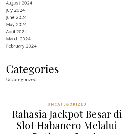
August 2024
July 2024
June 2024
May 2024
April 2024
March 2024
February 2024
Categories
Uncategorized
UNCATEGORIZED
Rahasia Jackpot Besar di
Slot Habanero Melalui