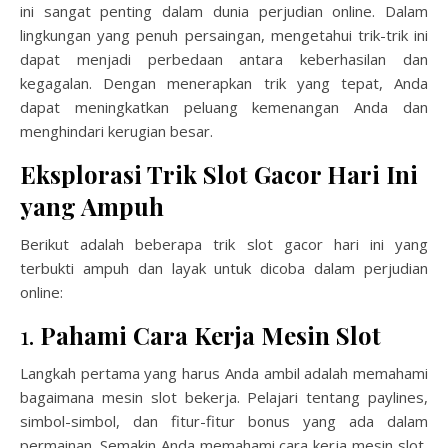
ini sangat penting dalam dunia perjudian online. Dalam
lingkungan yang penuh persaingan, mengetahui trik-trik ini
dapat menjadi perbedaan antara keberhasilan dan
kegagalan. Dengan menerapkan trik yang tepat, Anda
dapat meningkatkan peluang kemenangan Anda dan
menghindari kerugian besar.
Eksplorasi Trik Slot Gacor Hari Ini
yang Ampuh
Berikut adalah beberapa trik slot gacor hari ini yang
terbukti ampuh dan layak untuk dicoba dalam perjudian
online:
1.
Pahami Cara Kerja Mesin Slot
Langkah pertama yang harus Anda ambil adalah memahami
bagaimana mesin slot bekerja. Pelajari tentang paylines,
simbol-simbol, dan fitur-fitur bonus yang ada dalam
permainan. Semakin Anda memahami cara kerja mesin slot,