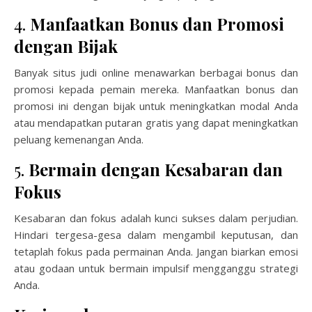
4.
Manfaatkan Bonus dan Promosi
dengan Bijak
Banyak situs judi online menawarkan berbagai bonus dan
promosi kepada pemain mereka. Manfaatkan bonus dan
promosi ini dengan bijak untuk meningkatkan modal Anda
atau mendapatkan putaran gratis yang dapat meningkatkan
peluang kemenangan Anda.
5.
Bermain dengan Kesabaran dan
Fokus
Kesabaran dan fokus adalah kunci sukses dalam perjudian.
Hindari tergesa-gesa dalam mengambil keputusan, dan
tetaplah fokus pada permainan Anda. Jangan biarkan emosi
atau godaan untuk bermain impulsif mengganggu strategi
Anda.