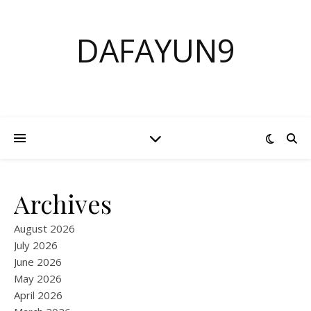
DAFAYUN9
Archives
August 2026
July 2026
June 2026
May 2026
April 2026