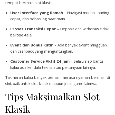
tempat bermain slot klasik:
User Interface yang Ramah
– Navigasi mudah, loading
cepat, dan bebas lag saat main.
Proses Transaksi Cepat
– Deposit dan withdraw tidak
bertele-tele.
Event dan Bonus Rutin
– Ada banyak event mingguan
dan cashback yang menguntungkan.
Customer Service Aktif 24 Jam
– Selalu siap bantu
kalau ada kendala teknis atau pertanyaan lainnya.
Tak heran kalau banyak pemain merasa nyaman bermain di
sini, baik untuk slot klasik maupun jenis game lainnya.
Tips Maksimalkan Slot
Klasik