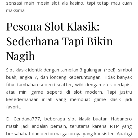
sensasi main mesin slot ala kasino, tapi tetap mau cuan
maksimal!
Pesona Slot Klasik:
Sederhana Tapi Bikin
Nagih
Slot klasik identik dengan tampilan 3 gulungan (reel), simbol
buah, angka 7, dan lonceng keberuntungan. Tidak banyak
fitur tambahan seperti scatter, wild dengan efek berlapis,
atau mini game seperti di slot modern. Tapi justru
kesederhanaan inilah yang membuat game klasik jadi
favorit.
Di Cendana777, beberapa slot klasik buatan Habanero
masih jadi andalan pemain, terutama karena RTP yang
bersahabat dan performa gacornya yang konsisten. Apalagi