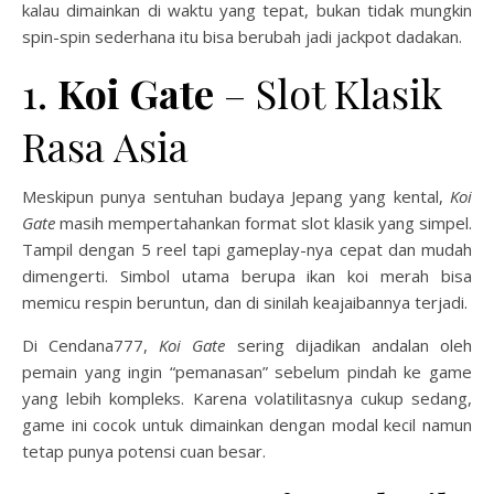
kalau dimainkan di waktu yang tepat, bukan tidak mungkin
spin-spin sederhana itu bisa berubah jadi jackpot dadakan.
1.
Koi Gate
– Slot Klasik
Rasa Asia
Meskipun punya sentuhan budaya Jepang yang kental,
Koi
Gate
masih mempertahankan format slot klasik yang simpel.
Tampil dengan 5 reel tapi gameplay-nya cepat dan mudah
dimengerti. Simbol utama berupa ikan koi merah bisa
memicu respin beruntun, dan di sinilah keajaibannya terjadi.
Di Cendana777,
Koi Gate
sering dijadikan andalan oleh
pemain yang ingin “pemanasan” sebelum pindah ke game
yang lebih kompleks. Karena volatilitasnya cukup sedang,
game ini cocok untuk dimainkan dengan modal kecil namun
tetap punya potensi cuan besar.