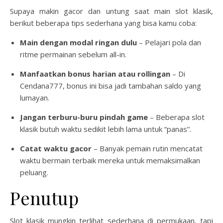
Supaya makin gacor dan untung saat main slot klasik,
berikut beberapa tips sederhana yang bisa kamu coba:
Main dengan modal ringan dulu
– Pelajari pola dan
ritme permainan sebelum all-in.
Manfaatkan bonus harian atau rollingan
– Di
Cendana777, bonus ini bisa jadi tambahan saldo yang
lumayan.
Jangan terburu-buru pindah game
– Beberapa slot
klasik butuh waktu sedikit lebih lama untuk “panas”.
Catat waktu gacor
– Banyak pemain rutin mencatat
waktu bermain terbaik mereka untuk memaksimalkan
peluang.
Penutup
Slot klasik mungkin terlihat sederhana di permukaan, tapi