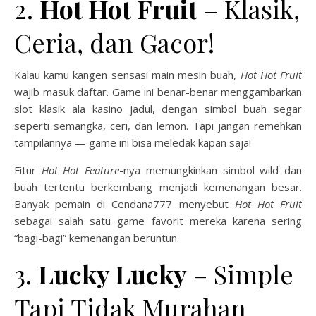
2.
Hot Hot Fruit
– Klasik,
Ceria, dan Gacor!
Kalau kamu kangen sensasi main mesin buah,
Hot Hot Fruit
wajib masuk daftar. Game ini benar-benar menggambarkan
slot klasik ala kasino jadul, dengan simbol buah segar
seperti semangka, ceri, dan lemon. Tapi jangan remehkan
tampilannya — game ini bisa meledak kapan saja!
Fitur
Hot Hot Feature
-nya memungkinkan simbol wild dan
buah tertentu berkembang menjadi kemenangan besar.
Banyak pemain di Cendana777 menyebut
Hot Hot Fruit
sebagai salah satu game favorit mereka karena sering
“bagi-bagi” kemenangan beruntun.
3.
Lucky Lucky
– Simple
Tapi Tidak Murahan