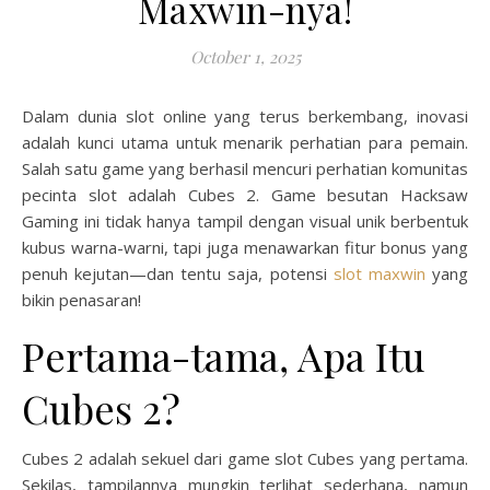
Maxwin-nya!
October 1, 2025
Dalam dunia slot online yang terus berkembang, inovasi
adalah kunci utama untuk menarik perhatian para pemain.
Salah satu game yang berhasil mencuri perhatian komunitas
pecinta slot adalah Cubes 2. Game besutan Hacksaw
Gaming ini tidak hanya tampil dengan visual unik berbentuk
kubus warna-warni, tapi juga menawarkan fitur bonus yang
penuh kejutan—dan tentu saja, potensi
slot maxwin
yang
bikin penasaran!
Pertama-tama, Apa Itu
Cubes 2?
Cubes 2 adalah sekuel dari game slot Cubes yang pertama.
Sekilas, tampilannya mungkin terlihat sederhana, namun