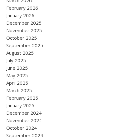
March 2026
February 2026
January 2026
December 2025
November 2025
October 2025
September 2025
August 2025
July 2025
June 2025
May 2025
April 2025
March 2025
February 2025
January 2025
December 2024
November 2024
October 2024
September 2024