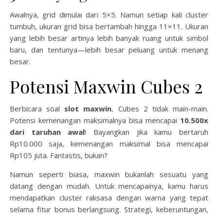
Awalnya, grid dimulai dari 5×5. Namun setiap kali cluster
tumbuh, ukuran grid bisa bertambah hingga 11×11. Ukuran
yang lebih besar artinya lebih banyak ruang untuk simbol
baru, dan tentunya—lebih besar peluang untuk menang
besar.
Potensi Maxwin Cubes 2
Berbicara soal
slot maxwin
, Cubes 2 tidak main-main.
Potensi kemenangan maksimalnya bisa mencapai
10.500x
dari taruhan awal
! Bayangkan jika kamu bertaruh
Rp10.000 saja, kemenangan maksimal bisa mencapai
Rp105 juta. Fantastis, bukan?
Namun seperti biasa, maxwin bukanlah sesuatu yang
datang dengan mudah. Untuk mencapainya, kamu harus
mendapatkan cluster raksasa dengan warna yang tepat
selama fitur bonus berlangsung. Strategi, keberuntungan,