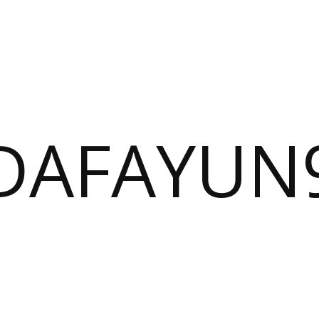
DAFAYUN