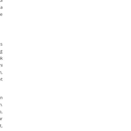
di
ga
ke
is
ng
uk
hi
n,
ot
an
n.
p,
ur
t,