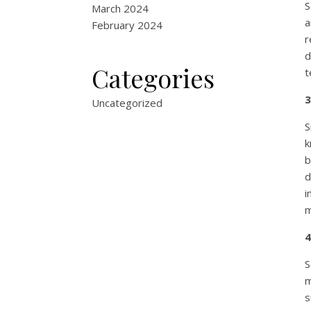
S
March 2024
a
February 2024
r
d
Categories
t
3
Uncategorized
S
k
b
d
i
m
4
S
m
s