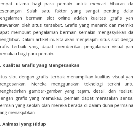
empat utama bagi para pemain untuk mencari hiburan d
esenangan. Salah satu faktor yang sangat penting dal
engalaman bermain slot online adalah kualitas grafis ya
itawarkan oleh situs tersebut. Grafis yang menarik dan memik
apat membuat pengalaman bermain semakin mengasyikkan d
enghibur. Dalam artikel ini, kita akan menjelajahi situs slot deng
rafis terbaik yang dapat memberikan pengalaman visual ya
emukau bagi para pemain.
. Kualitas Grafis yang Mengesankan
itus slot dengan grafis terbaik menampilkan kualitas visual ya
engesankan. Mereka menggunakan teknologi terkini unt
enghadirkan gambar-gambar yang tajam, detail, dan realisti
engan grafis yang memukau, pemain dapat merasakan sensa
ermain yang seolah-olah mereka berada di dalam dunia permain
ang menakjubkan.
. Animasi yang Hidup