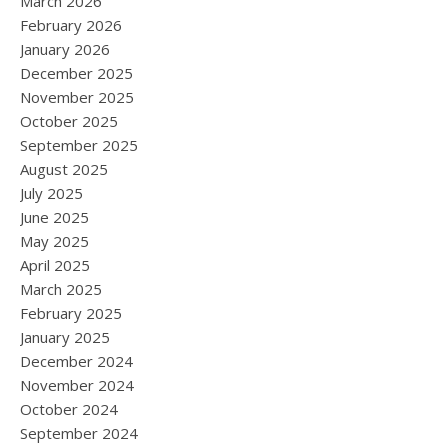
March 2026
February 2026
January 2026
December 2025
November 2025
October 2025
September 2025
August 2025
July 2025
June 2025
May 2025
April 2025
March 2025
February 2025
January 2025
December 2024
November 2024
October 2024
September 2024