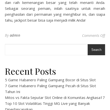
dan raih kemenangan besar yang telah menanti Anda.
Sebagai seorang pemain, inilah saatnya untuk meraih
penghasilan dari permainan yang menghibur ini, dan siapa
tahu, jackpot besar bisa saja menjadi milik Anda!
on
By
admin
Comments Off
Search
Recent Posts
5 Game Habanero Paling Gampang Bocor di Situs Slot
7 Game Habanero Paling Gampang Pecah di Situs Slot
Tahun Ini
Mitos vs Fakta Seputar Slot Online di Komunitas Angkasa17
Top 10 Slot Volatilitas Tinggi MG Live yang Banyak
Diperbincangkan