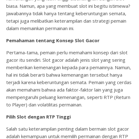
biasa. Namun, apa yang membuat slot ini begitu istimewa?
Jawabannya tidak hanya tentang keberuntungan semata,
tetapi juga melibatkan keterampilan dan strategi pemain
dalam memainkan permainan ini.
Pemahaman tentang Konsep Slot Gacor
Pertama-tama, pemain perlu memahami konsep dari slot
gacor itu sendiri. Slot gacor adalah jenis slot yang sering
memberikan kemenangan kepada para pemainnya. Namun,
hal ini tidak berarti bahwa kemenangan tersebut hanya
terjadi karena keberuntungan semata. Pemain yang cerdas
akan memahami bahwa ada faktor-faktor lain yang juga
mempengaruhi peluang kemenangan, seperti RTP (Return
to Player) dan volatilitas permainan.
Pilih Slot dengan RTP Tinggi
Salah satu keterampilan penting dalam bermain slot gacor
adalah kemampuan untuk memilih permainan dengan RTP