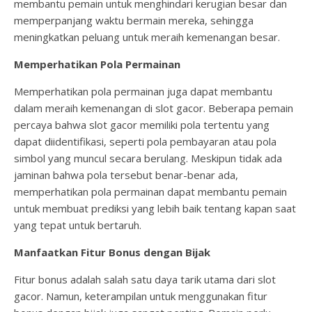
membantu pemain untuk menghindari kerugian besar dan
memperpanjang waktu bermain mereka, sehingga
meningkatkan peluang untuk meraih kemenangan besar.
Memperhatikan Pola Permainan
Memperhatikan pola permainan juga dapat membantu
dalam meraih kemenangan di slot gacor. Beberapa pemain
percaya bahwa slot gacor memiliki pola tertentu yang
dapat diidentifikasi, seperti pola pembayaran atau pola
simbol yang muncul secara berulang. Meskipun tidak ada
jaminan bahwa pola tersebut benar-benar ada,
memperhatikan pola permainan dapat membantu pemain
untuk membuat prediksi yang lebih baik tentang kapan saat
yang tepat untuk bertaruh.
Manfaatkan Fitur Bonus dengan Bijak
Fitur bonus adalah salah satu daya tarik utama dari slot
gacor. Namun, keterampilan untuk menggunakan fitur