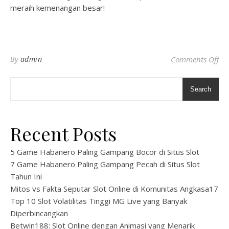
meraih kemenangan besar!
on
By
admin
Comments Off
Search
Recent Posts
5 Game Habanero Paling Gampang Bocor di Situs Slot
7 Game Habanero Paling Gampang Pecah di Situs Slot
Tahun Ini
Mitos vs Fakta Seputar Slot Online di Komunitas Angkasa17
Top 10 Slot Volatilitas Tinggi MG Live yang Banyak
Diperbincangkan
Betwin188: Slot Online dengan Animasi yang Menarik