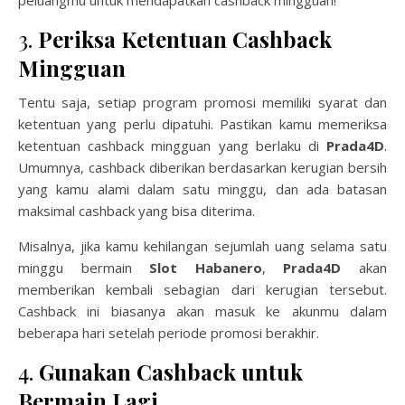
peluangmu untuk mendapatkan cashback mingguan!
3.
Periksa Ketentuan Cashback
Mingguan
Tentu saja, setiap program promosi memiliki syarat dan
ketentuan yang perlu dipatuhi. Pastikan kamu memeriksa
ketentuan cashback mingguan yang berlaku di
Prada4D
.
Umumnya, cashback diberikan berdasarkan kerugian bersih
yang kamu alami dalam satu minggu, dan ada batasan
maksimal cashback yang bisa diterima.
Misalnya, jika kamu kehilangan sejumlah uang selama satu
minggu bermain
Slot Habanero
,
Prada4D
akan
memberikan kembali sebagian dari kerugian tersebut.
Cashback ini biasanya akan masuk ke akunmu dalam
beberapa hari setelah periode promosi berakhir.
4.
Gunakan Cashback untuk
Bermain Lagi