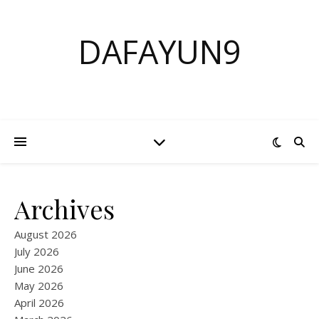
DAFAYUN9
Archives
August 2026
July 2026
June 2026
May 2026
April 2026