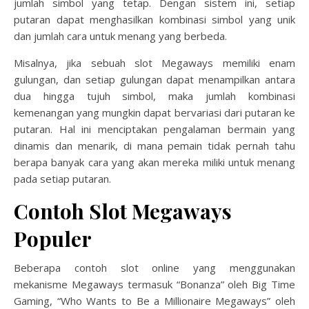
jumlah simbol yang tetap. Dengan sistem ini, setiap
putaran dapat menghasilkan kombinasi simbol yang unik
dan jumlah cara untuk menang yang berbeda.
Misalnya, jika sebuah slot Megaways memiliki enam
gulungan, dan setiap gulungan dapat menampilkan antara
dua hingga tujuh simbol, maka jumlah kombinasi
kemenangan yang mungkin dapat bervariasi dari putaran ke
putaran. Hal ini menciptakan pengalaman bermain yang
dinamis dan menarik, di mana pemain tidak pernah tahu
berapa banyak cara yang akan mereka miliki untuk menang
pada setiap putaran.
Contoh Slot Megaways
Populer
Beberapa contoh slot online yang menggunakan
mekanisme Megaways termasuk “Bonanza” oleh Big Time
Gaming, “Who Wants to Be a Millionaire Megaways” oleh