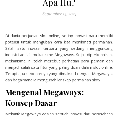
Apa Itu?
September 13, 2024
Di dunia perjudian slot online, setiap inovasi baru memiliki
potensi untuk mengubah cara kita menikmati permainan.
Salah satu inovasi terbaru yang sedang mengguncang
industri adalah mekanisme Megaways. Sejak diperkenalkan,
mekanisme ini telah merebut perhatian para pemain dan
menjadi salah satu fitur yang paling dicari dalam slot online.
Tetapi apa sebenarnya yang dimaksud dengan Megaways,
dan bagaimana ia mengubah lanskap permainan slot?
Mengenal Megaways:
Konsep Dasar
Mekanik Megaways adalah sebuah inovasi dari perusahaan