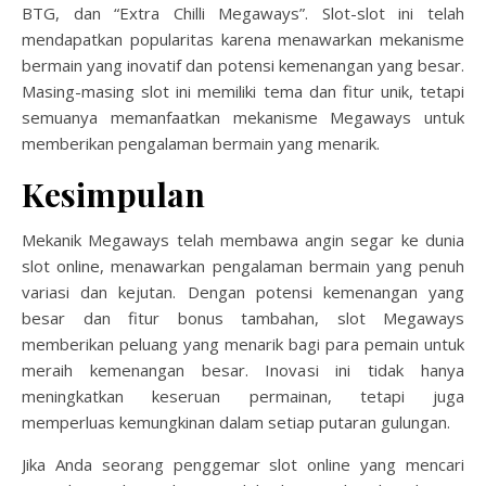
BTG, dan “Extra Chilli Megaways”. Slot-slot ini telah
mendapatkan popularitas karena menawarkan mekanisme
bermain yang inovatif dan potensi kemenangan yang besar.
Masing-masing slot ini memiliki tema dan fitur unik, tetapi
semuanya memanfaatkan mekanisme Megaways untuk
memberikan pengalaman bermain yang menarik.
Kesimpulan
Mekanik Megaways telah membawa angin segar ke dunia
slot online, menawarkan pengalaman bermain yang penuh
variasi dan kejutan. Dengan potensi kemenangan yang
besar dan fitur bonus tambahan, slot Megaways
memberikan peluang yang menarik bagi para pemain untuk
meraih kemenangan besar. Inovasi ini tidak hanya
meningkatkan keseruan permainan, tetapi juga
memperluas kemungkinan dalam setiap putaran gulungan.
Jika Anda seorang penggemar slot online yang mencari