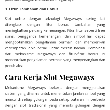
3. Fitur Tambahan dan Bonus
Slot online dengan teknologi Megaways sering kali
dilengkapi dengan fitur bonus tambahan yang
meningkatkan peluang kemenangan. Fitur-fitur seperti free
spins, pengganda kemenangan, dan simbol liar dapat
mengoptimalkan pengalaman bermain dan memberikan
kesempatan lebih besar untuk meraih hadiah. Kombinasi
dari mekanisme Megaways dan fitur-fitur bonus ini
menciptakan pengalaman bermain yang menyenangkan dan
penuh aksi.
Cara Kerja Slot Megaways
Mekanisme Megaways bekerja dengan menggunakan
sistem yang dinamis untuk menentukan jumlah simbol yang
muncul di setiap gulungan pada setiap putaran. Ini berbeda
dengan slot tradisional yang memiliki gulungan dengan