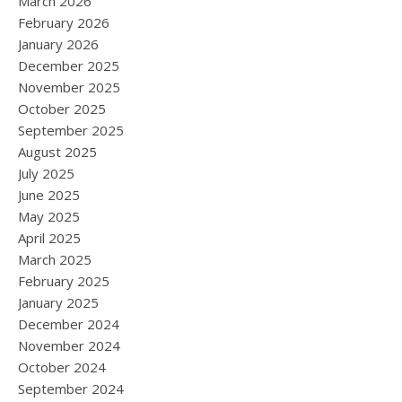
March 2026
February 2026
January 2026
December 2025
November 2025
October 2025
September 2025
August 2025
July 2025
June 2025
May 2025
April 2025
March 2025
February 2025
January 2025
December 2024
November 2024
October 2024
September 2024