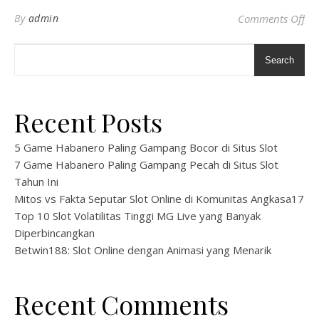
on
By
admin
Comments Off
Search
Recent Posts
5 Game Habanero Paling Gampang Bocor di Situs Slot
7 Game Habanero Paling Gampang Pecah di Situs Slot
Tahun Ini
Mitos vs Fakta Seputar Slot Online di Komunitas Angkasa17
Top 10 Slot Volatilitas Tinggi MG Live yang Banyak
Diperbincangkan
Betwin188: Slot Online dengan Animasi yang Menarik
Recent Comments