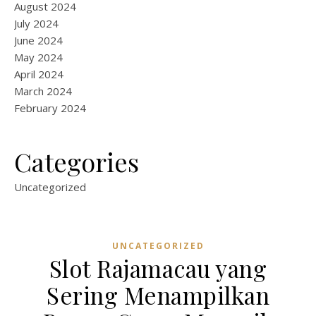
August 2024
July 2024
June 2024
May 2024
April 2024
March 2024
February 2024
Categories
Uncategorized
UNCATEGORIZED
Slot Rajamacau yang
Sering Menampilkan