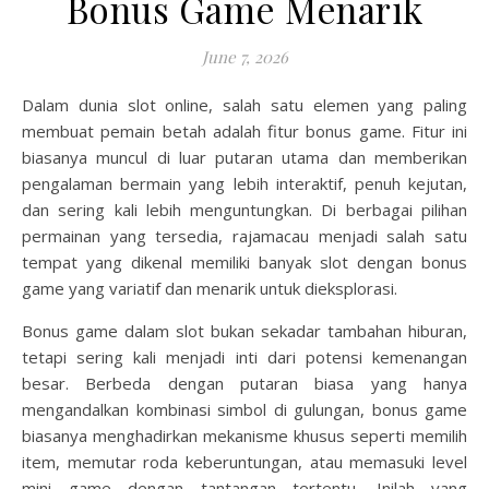
Bonus Game Menarik
June 7, 2026
Dalam dunia slot online, salah satu elemen yang paling
membuat pemain betah adalah fitur bonus game. Fitur ini
biasanya muncul di luar putaran utama dan memberikan
pengalaman bermain yang lebih interaktif, penuh kejutan,
dan sering kali lebih menguntungkan. Di berbagai pilihan
permainan yang tersedia, rajamacau menjadi salah satu
tempat yang dikenal memiliki banyak slot dengan bonus
game yang variatif dan menarik untuk dieksplorasi.
Bonus game dalam slot bukan sekadar tambahan hiburan,
tetapi sering kali menjadi inti dari potensi kemenangan
besar. Berbeda dengan putaran biasa yang hanya
mengandalkan kombinasi simbol di gulungan, bonus game
biasanya menghadirkan mekanisme khusus seperti memilih
item, memutar roda keberuntungan, atau memasuki level
mini game dengan tantangan tertentu. Inilah yang