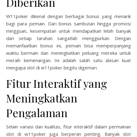
Diberikan
W11poker dikenal dengan berbagai bonus yang menarik
bagi para pemain. Dari bonus sambutan hingga promosi
mingguan, kesempatan untuk mendapatkan lebih banyak
dari setiap taruhan sangatlah menggiurkan. Dengan
memanfaatkan bonus ini, pemain bisa memperpanjang
waktu bermain dan meningkatkan peluang mereka untuk
meraih kemenangan. Ini adalah salah satu alasan kuat
mengapa slot di w11poker begitu digemari.
Fitur Interaktif yang
Meningkatkan
Pengalaman
Selain variasi dan kualitas, fitur interaktif dalam permainan
slot di w11poker juga berperan penting. Banyak slot