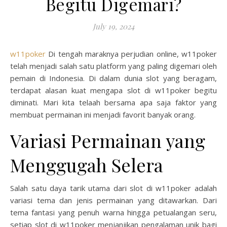
Begitu Digemari?
July 19, 2024
w11poker
Di tengah maraknya perjudian online, w11poker
telah menjadi salah satu platform yang paling digemari oleh
pemain di Indonesia. Di dalam dunia slot yang beragam,
terdapat alasan kuat mengapa slot di w11poker begitu
diminati. Mari kita telaah bersama apa saja faktor yang
membuat permainan ini menjadi favorit banyak orang.
Variasi Permainan yang
Menggugah Selera
Salah satu daya tarik utama dari slot di w11poker adalah
variasi tema dan jenis permainan yang ditawarkan. Dari
tema fantasi yang penuh warna hingga petualangan seru,
setiap slot di w11poker menjanjikan pengalaman unik bagi