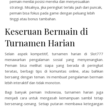
pemain menilai posisi mereka dan menyesuaikan
strategi. Misalnya, jika peringkat terlalu jauh dari puncak,
pemain bisa fokus pada game dengan peluang lebih
tinggi atau bonus tambahan.
Keseruan Bermain di
Turnamen Harian
Selain aspek kompetitif, turnamen harian di Slot777
menawarkan pengalaman sosial yang menyenangkan.
Pemain bisa melihat siapa yang berada di peringkat
teratas, berbagi tips di komunitas online, atau bahkan
bersaing dengan teman. Ini membuat pengalaman bermain
lebih interaktif dan tidak monoton.
Bagi banyak pemain Indonesia, turnamen harian juga
menjadi cara untuk mengasah kemampuan sambil tetap
bersenang-senang. Setiap putaran membawa ketegangan