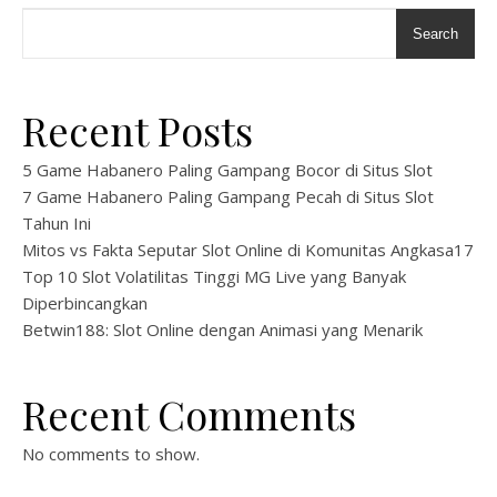
Search
Recent Posts
5 Game Habanero Paling Gampang Bocor di Situs Slot
7 Game Habanero Paling Gampang Pecah di Situs Slot
Tahun Ini
Mitos vs Fakta Seputar Slot Online di Komunitas Angkasa17
Top 10 Slot Volatilitas Tinggi MG Live yang Banyak
Diperbincangkan
Betwin188: Slot Online dengan Animasi yang Menarik
Recent Comments
No comments to show.