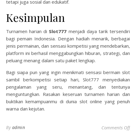
tetapi juga sosial dan edukatif.
Kesimpulan
Turnamen harian di
Slot777
menjadi daya tarik tersendiri
bagi pemain Indonesia. Dengan hadiah menarik, berbagai
jenis permainan, dan sensasi kompetisi yang mendebarkan,
platform ini berhasil menggabungkan hiburan, strategi, dan
peluang menang dalam satu paket lengkap.
Bagi siapa pun yang ingin menikmati sensasi bermain slot
sambil berkompetisi setiap hari, Slot777 menyediakan
pengalaman yang seru, menantang, dan tentunya
menguntungkan. Rasakan keseruan turnamen harian dan
buktikan kemampuanmu di dunia slot online yang penuh
warna dan kejutan.
on
By
admin
Comments Off