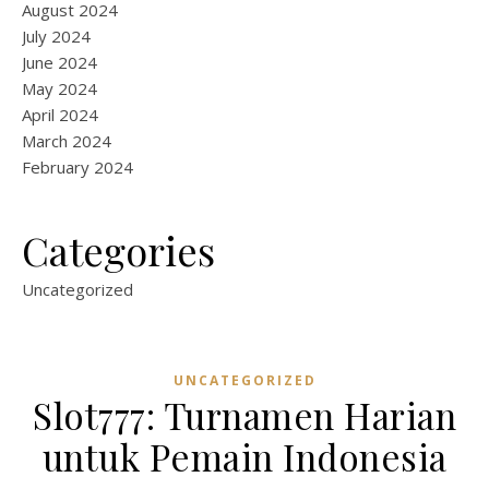
August 2024
July 2024
June 2024
May 2024
April 2024
March 2024
February 2024
Categories
Uncategorized
UNCATEGORIZED
Slot777: Turnamen Harian
untuk Pemain Indonesia