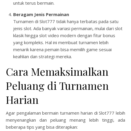
untuk terus bermain.
Beragam Jenis Permainan
Turnamen di Slot777 tidak hanya terbatas pada satu
jenis slot. Ada banyak variasi permainan, mulai dari slot
klasik hingga slot video modern dengan fitur bonus
yang kompleks. Hal ini membuat turnamen lebih
menarik karena pemain bisa memilih game sesuai
keahlian dan strategi mereka.
Cara Memaksimalkan
Peluang di Turnamen
Harian
Agar pengalaman bermain turnamen harian di Slot777 lebih
menyenangkan dan peluang menang lebih tinggi, ada
beberapa tips yang bisa diterapkan: