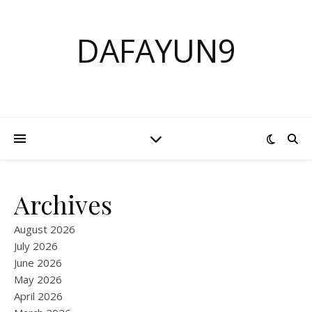
DAFAYUN9
Archives
August 2026
July 2026
June 2026
May 2026
April 2026