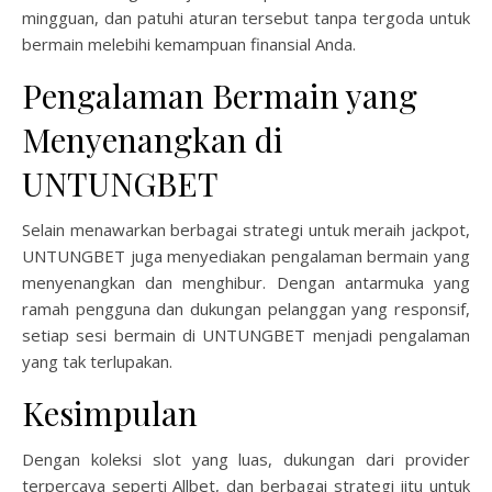
mingguan, dan patuhi aturan tersebut tanpa tergoda untuk
bermain melebihi kemampuan finansial Anda.
Pengalaman Bermain yang
Menyenangkan di
UNTUNGBET
Selain menawarkan berbagai strategi untuk meraih jackpot,
UNTUNGBET juga menyediakan pengalaman bermain yang
menyenangkan dan menghibur. Dengan antarmuka yang
ramah pengguna dan dukungan pelanggan yang responsif,
setiap sesi bermain di UNTUNGBET menjadi pengalaman
yang tak terlupakan.
Kesimpulan
Dengan koleksi slot yang luas, dukungan dari provider
terpercaya seperti Allbet, dan berbagai strategi jitu untuk