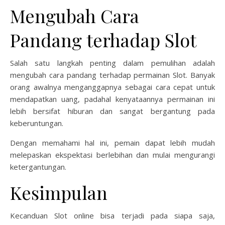
Mengubah Cara
Pandang terhadap Slot
Salah satu langkah penting dalam pemulihan adalah
mengubah cara pandang terhadap permainan Slot. Banyak
orang awalnya menganggapnya sebagai cara cepat untuk
mendapatkan uang, padahal kenyataannya permainan ini
lebih bersifat hiburan dan sangat bergantung pada
keberuntungan.
Dengan memahami hal ini, pemain dapat lebih mudah
melepaskan ekspektasi berlebihan dan mulai mengurangi
ketergantungan.
Kesimpulan
Kecanduan Slot online bisa terjadi pada siapa saja,