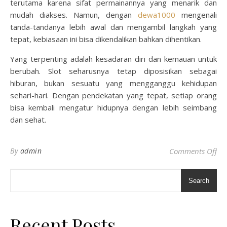
terutama karena sifat permainannya yang menarik dan
mudah diakses. Namun, dengan
dewa1000
mengenali
tanda-tandanya lebih awal dan mengambil langkah yang
tepat, kebiasaan ini bisa dikendalikan bahkan dihentikan.
Yang terpenting adalah kesadaran diri dan kemauan untuk
berubah. Slot seharusnya tetap diposisikan sebagai
hiburan, bukan sesuatu yang mengganggu kehidupan
sehari-hari. Dengan pendekatan yang tepat, setiap orang
bisa kembali mengatur hidupnya dengan lebih seimbang
dan sehat.
on
By
admin
Comments Off
Search
Recent Posts