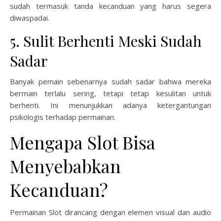
sudah termasuk tanda kecanduan yang harus segera
diwaspadai.
5. Sulit Berhenti Meski Sudah
Sadar
Banyak pemain sebenarnya sudah sadar bahwa mereka
bermain terlalu sering, tetapi tetap kesulitan untuk
berhenti. Ini menunjukkan adanya ketergantungan
psikologis terhadap permainan.
Mengapa Slot Bisa
Menyebabkan
Kecanduan?
Permainan Slot dirancang dengan elemen visual dan audio