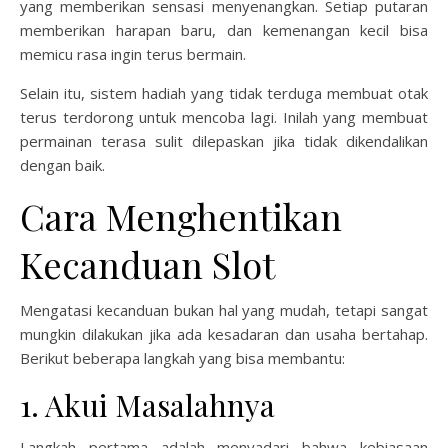
yang memberikan sensasi menyenangkan. Setiap putaran
memberikan harapan baru, dan kemenangan kecil bisa
memicu rasa ingin terus bermain.
Selain itu, sistem hadiah yang tidak terduga membuat otak
terus terdorong untuk mencoba lagi. Inilah yang membuat
permainan terasa sulit dilepaskan jika tidak dikendalikan
dengan baik.
Cara Menghentikan
Kecanduan Slot
Mengatasi kecanduan bukan hal yang mudah, tetapi sangat
mungkin dilakukan jika ada kesadaran dan usaha bertahap.
Berikut beberapa langkah yang bisa membantu:
1. Akui Masalahnya
Langkah pertama adalah menyadari bahwa kebiasaan