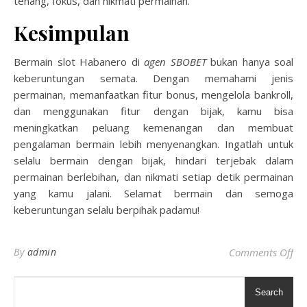
tenang, fokus, dan nikmati permainan.
Kesimpulan
Bermain slot Habanero di
agen SBOBET
bukan hanya soal
keberuntungan semata. Dengan memahami jenis
permainan, memanfaatkan fitur bonus, mengelola bankroll,
dan menggunakan fitur dengan bijak, kamu bisa
meningkatkan peluang kemenangan dan membuat
pengalaman bermain lebih menyenangkan. Ingatlah untuk
selalu bermain dengan bijak, hindari terjebak dalam
permainan berlebihan, dan nikmati setiap detik permainan
yang kamu jalani. Selamat bermain dan semoga
keberuntungan selalu berpihak padamu!
on
By
admin
Comments Off
Search