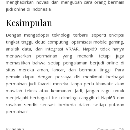
menghadirkan inovasi dan mengubah cara orang bermain
judi online di Indonesia.
Kesimpulan
Dengan mengadopsi teknologi terbaru seperti enkripsi
tingkat tinggi, cloud computing, optimisasi mobile gaming,
analitik data, dan integrasi VR/AR, Napi69 tidak hanya
menawarkan permainan yang menarik tetapi juga
memastikan bahwa setiap pengalaman berjudi online di
situs mereka aman, lancar, dan bermutu tinggi. Para
pemain dapat dengan percaya diri menikmati berbagai
permainan judi favorit mereka tanpa perlu khawatir akan
masalah teknis atau keamanan. Jadi, jangan ragu untuk
menjelajahi berbagai fitur teknologi canggih di Napi69 dan
rasakan sendiri sensasi berbeda dalam setiap putaran
permainan!
on
By
admin
Comments Off