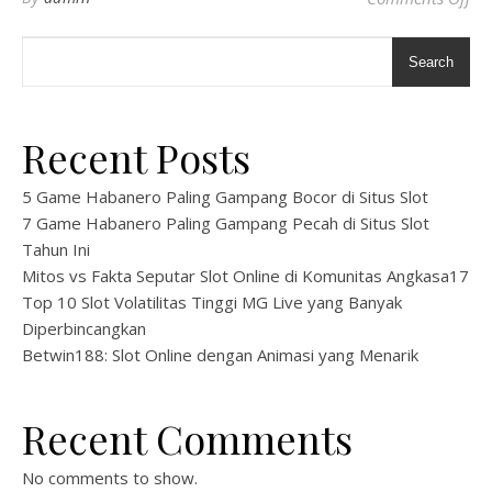
Search
Recent Posts
5 Game Habanero Paling Gampang Bocor di Situs Slot
7 Game Habanero Paling Gampang Pecah di Situs Slot
Tahun Ini
Mitos vs Fakta Seputar Slot Online di Komunitas Angkasa17
Top 10 Slot Volatilitas Tinggi MG Live yang Banyak
Diperbincangkan
Betwin188: Slot Online dengan Animasi yang Menarik
Recent Comments
No comments to show.