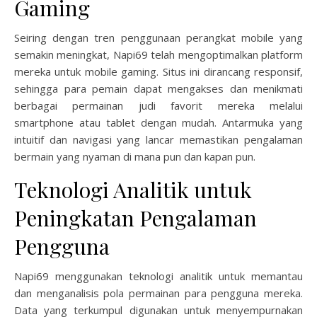
Gaming
Seiring dengan tren penggunaan perangkat mobile yang
semakin meningkat, Napi69 telah mengoptimalkan platform
mereka untuk mobile gaming. Situs ini dirancang responsif,
sehingga para pemain dapat mengakses dan menikmati
berbagai permainan judi favorit mereka melalui
smartphone atau tablet dengan mudah. Antarmuka yang
intuitif dan navigasi yang lancar memastikan pengalaman
bermain yang nyaman di mana pun dan kapan pun.
Teknologi Analitik untuk
Peningkatan Pengalaman
Pengguna
Napi69 menggunakan teknologi analitik untuk memantau
dan menganalisis pola permainan para pengguna mereka.
Data yang terkumpul digunakan untuk menyempurnakan