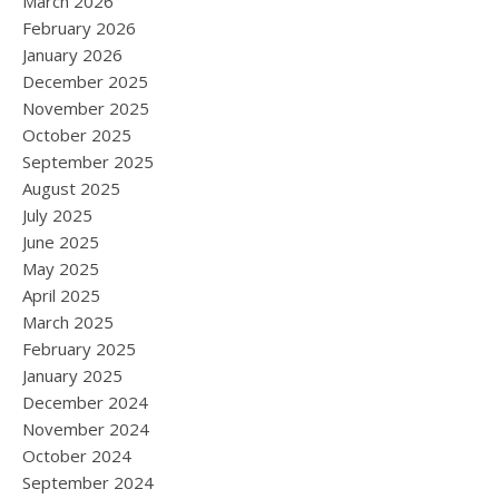
March 2026
February 2026
January 2026
December 2025
November 2025
October 2025
September 2025
August 2025
July 2025
June 2025
May 2025
April 2025
March 2025
February 2025
January 2025
December 2024
November 2024
October 2024
September 2024