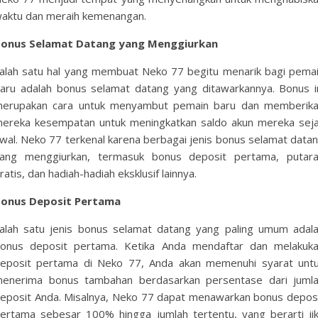
aktu dan meraih kemenangan.
onus Selamat Datang yang Menggiurkan
alah satu hal yang membuat Neko 77 begitu menarik bagi pema
aru adalah bonus selamat datang yang ditawarkannya. Bonus i
erupakan cara untuk menyambut pemain baru dan memberik
ereka kesempatan untuk meningkatkan saldo akun mereka sej
wal. Neko 77 terkenal karena berbagai jenis bonus selamat data
ang menggiurkan, termasuk bonus deposit pertama, putar
ratis, dan hadiah-hadiah eksklusif lainnya.
onus Deposit Pertama
alah satu jenis bonus selamat datang yang paling umum adal
onus deposit pertama. Ketika Anda mendaftar dan melakuk
eposit pertama di Neko 77, Anda akan memenuhi syarat unt
enerima bonus tambahan berdasarkan persentase dari juml
eposit Anda. Misalnya, Neko 77 dapat menawarkan bonus depos
ertama sebesar 100% hingga jumlah tertentu, yang berarti ji