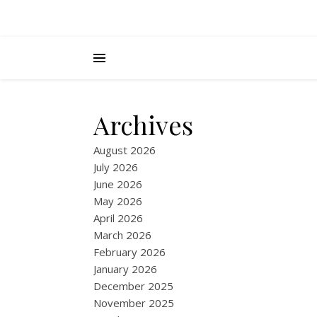
Archives
August 2026
July 2026
June 2026
May 2026
April 2026
March 2026
February 2026
January 2026
December 2025
November 2025