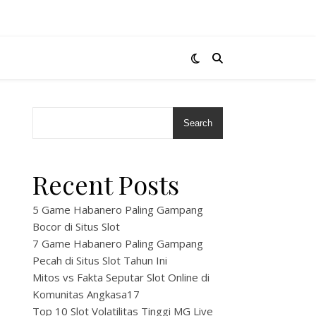
Search
Recent Posts
5 Game Habanero Paling Gampang
Bocor di Situs Slot
7 Game Habanero Paling Gampang
Pecah di Situs Slot Tahun Ini
Mitos vs Fakta Seputar Slot Online di
Komunitas Angkasa17
Top 10 Slot Volatilitas Tinggi MG Live