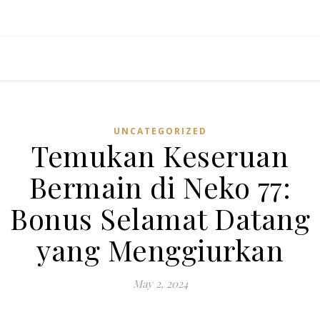
UNCATEGORIZED
Temukan Keseruan
Bermain di Neko 77:
Bonus Selamat Datang
yang Menggiurkan
May 2, 2024