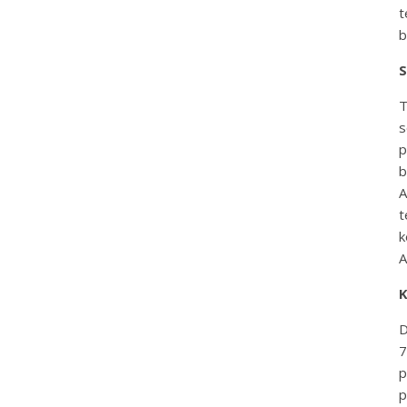
t
b
S
T
s
p
b
A
t
k
A
K
D
7
p